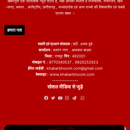
खबरभूमि एक प्रादेशिक न्यूज़ पोर्टल हैं, जहां आपको मिलती हैं राजनैतिक, मनोरंजन, खेल
-जगत, व्यापार , अंर्राष्ट्रीय, छत्तीसगढ़ , मध्याप्रदेश एवं अन्य राज्यो की विश्वशनीय एवं सबसे
प्रथम खबर ।
हमारा पता
स्वामी एवं प्रधान संपादक :
श्री. अजय दुबे
कार्यालय :
बजरंग नगर , आमपारा बाज़ार
जिला :
रायपुर
पिन :
492001
मोबाइल नं. :
8770340537 , 9826252923
ईमेल आईडी :
khabarbhoomi.com@gmail.com
वेबसाइट :
www.khabarbhoomi.com
---------------
सोशल मीडिया से जुड़े
WhatsApp
Facebook
Twitter
YouTube
Instagram
Telegram