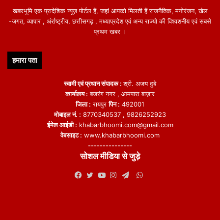
खबरभूमि एक प्रादेशिक न्यूज़ पोर्टल हैं, जहां आपको मिलती हैं राजनैतिक, मनोरंजन, खेल
-जगत, व्यापार , अंर्राष्ट्रीय, छत्तीसगढ़ , मध्याप्रदेश एवं अन्य राज्यो की विश्वशनीय एवं सबसे
प्रथम खबर ।
हमारा पता
स्वामी एवं प्रधान संपादक :
श्री. अजय दुबे
कार्यालय :
बजरंग नगर , आमपारा बाज़ार
जिला :
रायपुर
पिन :
492001
मोबाइल नं. :
8770340537 , 9826252923
ईमेल आईडी :
khabarbhoomi.com@gmail.com
वेबसाइट :
www.khabarbhoomi.com
---------------
सोशल मीडिया से जुड़े
WhatsApp
Facebook
Twitter
YouTube
Instagram
Telegram