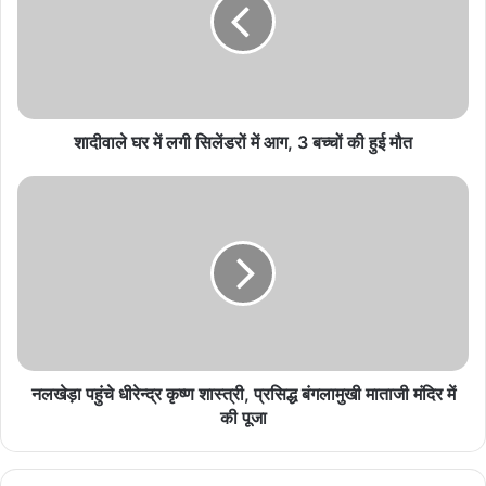
Related Articles
Mohan Bhagwat & Gen-Z: नई पीढ़ी से जुड़ने के
लिए संघ ने बदले पैंतरे, BJP के लिए ऐसे तैयार हो रहा नया
शादीवाले घर में लगी सिलेंडरों में आग, 3 बच्चों की हुई मौत
वोटर बेस
August 8, 2026
Mahua Moitra Case: महुआ मोइत्रा पर कॉकरोच
प्रवक्ता का बड़ा बयान, जज पर टिप्पणी से गरमाई राजनीति
August 8, 2026
Pak-Saudi-Turkey Pact: तीन देशों के सैन्य समझौते
से मंडराया नया खतरा? जानें इस पर भारत का आधिकारिक
रुख
नलखेड़ा पहुंचे धीरेन्द्र कृष्ण शास्त्री, प्रसिद्ध बंगलामुखी माताजी मंदिर में
August 8, 2026
की पूजा
Ganga Water Treaty पर बढ़ा तनाव, संधि खत्म होने से
पहले भारत सख्त; बांग्लादेश ने लगाई गुहार