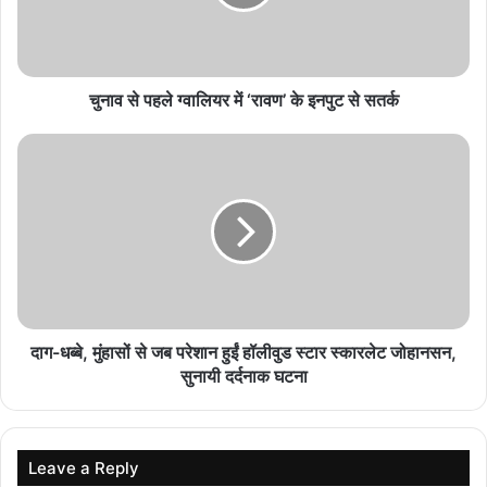
सुरक्षा एवं सामाजिक उत्तरदायित्व विकसित करने हेतु प्रत्येक
शनिवार आयोजित होगा सामुदायिक पुलिसिंग कार्यक्रम
August 6, 2026
चुनाव से पहले ग्वालियर में ‘रावण’ के इनपुट से सतर्क
विगत 10 दिनों में प्रदेश में 2 करोड़ 40 लाख रुपये से अधिक
के मादक पदार्थ एवं अन्य संपत्ति जब्त
August 6, 2026
पारंपरिक संगीत, नृत्य और लोककलाओं के माध्यम से
सांस्कृतिक आदान-प्रदान को मिला बढ़ावा
August 6, 2026
Indore Metro Update: 24 घंटे में 20 मीटर खुदाई
दाग-धब्बे, मुंहासों से जब परेशान हुईं हॉलीवुड स्टार स्कारलेट जोहानसन,
करेगी थाईलैंड की TBM, खुद ही तैयार करेगी कंक्रीट की
सुनायी दर्दनाक घटना
दीवारें
August 6, 2026
Leave a Reply