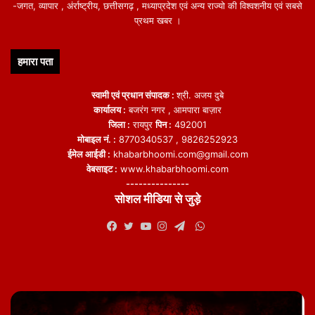
-जगत, व्यापार , अंर्राष्ट्रीय, छत्तीसगढ़ , मध्याप्रदेश एवं अन्य राज्यो की विश्वशनीय एवं सबसे
प्रथम खबर ।
हमारा पता
स्वामी एवं प्रधान संपादक :
श्री. अजय दुबे
कार्यालय :
बजरंग नगर , आमपारा बाज़ार
जिला :
रायपुर
पिन :
492001
मोबाइल नं. :
8770340537 , 9826252923
ईमेल आईडी :
khabarbhoomi.com@gmail.com
वेबसाइट :
www.khabarbhoomi.com
---------------
सोशल मीडिया से जुड़े
WhatsApp
Facebook
Twitter
YouTube
Instagram
Telegram