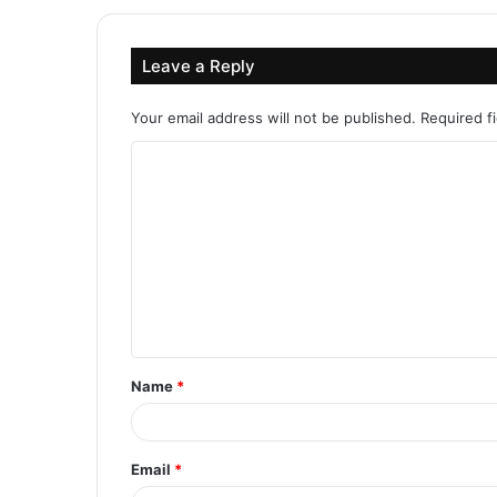
Leave a Reply
Your email address will not be published.
Required f
C
o
m
m
e
n
t
Name
*
*
Email
*