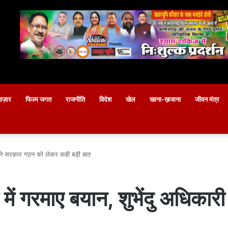
बाज़ार
फिल्म जगत
राजनीति
विदेश
खेल
खाना-ख़जाना
जीवन मंत्र
री ने सरकार गठन को लेकर कही बड़ी बात
 में गरमाए बयान, शुभेंदु अधिक