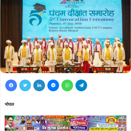
Facebook
Twitter
LinkedIn
Messenger
WhatsApp
Telegram
भोपाल