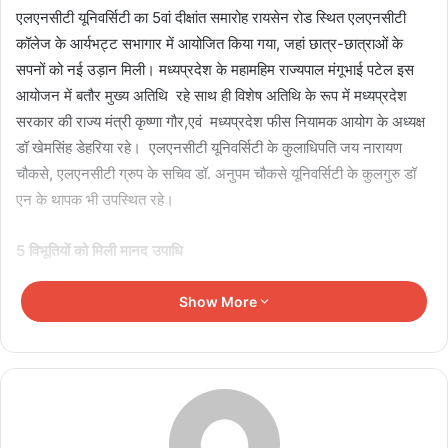
एलएनसीटी यूनिवर्सिटी का 5वां दीक्षांत समारोह रायसेन रोड स्थित एलएनसीटी
कॉलेज के आर्यभट्ट सभागार में आयोजित किया गया, जहां छात्र-छात्राओं के
सपनों को नई उड़ान मिली। मध्यप्रदेश के महामहिम राज्यपाल मंगूभाई पटेल इस
आयोजन में बतौर मुख्य अतिथि रहे साथ ही विशेष अतिथि के रूप में मध्यप्रदेश
सरकार की राज्य मंत्री कृष्णा गौर,एवं मध्यप्रदेश फीस नियामक आयोग के अध्यक्ष
डॉ खेमसिंह डेहरिया रहे। एलएनसीटी यूनिवर्सिटी के कुलाधिपति जय नारायण
चौकसे, एलएनसीटी ग्रुप के सचिव डॉ. अनुपम चौकसे यूनिवर्सिटी के कुलगुरु डॉ
एन के थापक भी उपस्थित रहे।
5 विभूतियों को मिली मानद उपाधि
Show More
Related Articles
सावन के दूसरे सोमवार बाबा महाकाल की निकलेगी सवारी, चांदी
की पालकी-हाथी पर होंगे सवार
August 9, 2026