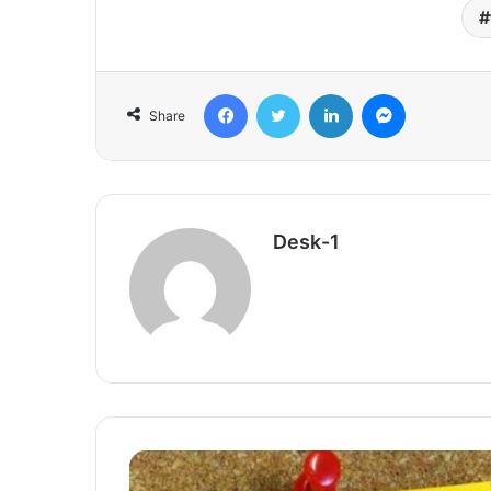
Facebook
Twitter
LinkedIn
Messenger
Share
Desk-1