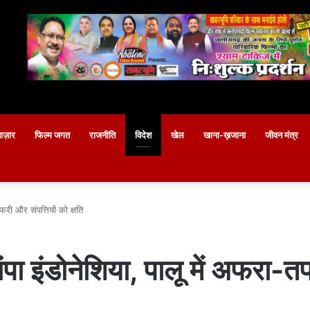
बाज़ार
फिल्म जगत
राजनीति
विदेश
खेल
खाना-ख़जाना
जीवन मंत्र
फरी और संपत्तियों को क्षति
पा इंडोनेशिया, पालू में अफरा-तफ