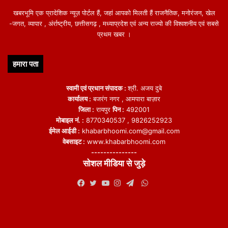
खबरभूमि एक प्रादेशिक न्यूज़ पोर्टल हैं, जहां आपको मिलती हैं राजनैतिक, मनोरंजन, खेल
-जगत, व्यापार , अंर्राष्ट्रीय, छत्तीसगढ़ , मध्याप्रदेश एवं अन्य राज्यो की विश्वशनीय एवं सबसे
प्रथम खबर ।
हमारा पता
स्वामी एवं प्रधान संपादक :
श्री. अजय दुबे
कार्यालय :
बजरंग नगर , आमपारा बाज़ार
जिला :
रायपुर
पिन :
492001
मोबाइल नं. :
8770340537 , 9826252923
ईमेल आईडी :
khabarbhoomi.com@gmail.com
वेबसाइट :
www.khabarbhoomi.com
---------------
सोशल मीडिया से जुड़े
WhatsApp
Facebook
Twitter
YouTube
Instagram
Telegram