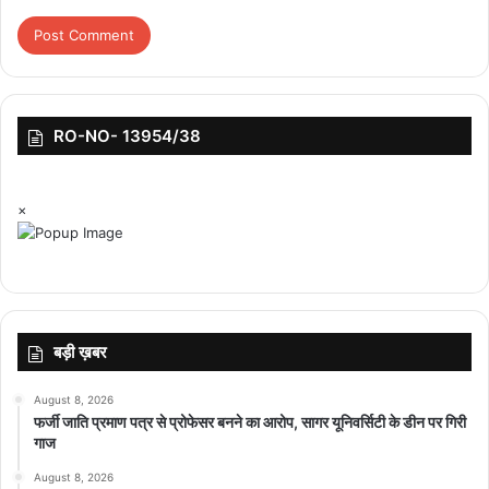
तो वहीं WTI Crude Oil Price 108 डॉलर प्रति बैरल पर पहुंचकर कारोबार
कर रहा था. इसके अलावा नेचुरल गैस की कीमतों में भी करीब 3 फीसदी का उछाल
आया है और ये 3.034 डॉलर पर पहुंच गई हैं।
विदेशों से मिल रहे थे रेड सिग्नल
RO-NO- 13954/38
शेयर बाजार में गिरावट के सिग्नल पहले से ही विदेशी बाजारों से मिल रहे थे. जहां
Gift Nify 195 अंक फिसलकर 23,550 पर कारोबार कर रहा था. तो वहीं
×
एशियाई मार्केट्स में भी भूचाल देखने को मिला था. Japan Nikkei करीब 600
अंक फिसलकर, तो वहीं हांगकांग का Hangseng भी 385 अंक, ब्रिटेन का
मार्केट FTSE-100 भी करीब 200 अंक की गिरावट के साथ कारोबार कर रहा
था. इसके अलावा DAX (510 अंक), तो CAC (150 अंक) की गिरावट में
कारोबार कर रहा था।
बड़ी ख़बर
(नोट- शेयर बाजार में किसी भी निवेश से पहले अपने मार्केट एक्सपर्ट्स की सलाह
August 8, 2026
जरूर लें.)
फर्जी जाति प्रमाण पत्र से प्रोफेसर बनने का आरोप, सागर यूनिवर्सिटी के डीन पर गिरी
गाज
August 8, 2026