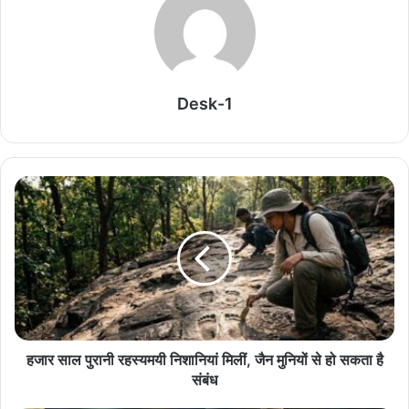
तेज होती चली गई. शेयर मार्केट में ट्रेडिंग शुरू होने के पांच मिनट बाद ही ये इंडेक्स
भी 280 अंक टूटकर 23,361 पर कारोबार करता नजर आया।
ये बड़े शेयर बिखर गए
Desk-1
शेयर मार्केट में सप्ताह के पहले कारोबारी दिन आई इस बड़ी गिरावट के बीच तमाम
दिग्गज कंपनियों के शेयर बिखरे हुए नजर आए. बीएसई लार्जकैप पर नजर डालें, तो
इसमें शामिल Tata Steel Share (3.75%), PowerGrid Share
(3.50%), Maruti Share (2.40%), Trent Share (2.25%), SBI
Share (2.05%) की गिरावट लेकर कारोबार कर रहे थे. इसके अलावा
Eternal, Titan, Adani Ports जैसे स्टॉक्स भी करीब 2 फीसदी की गिरावट
में थे।
Related Articles
हजार साल पुरानी रहस्यमयी निशानियां मिलीं, जैन मुनियों से हो सकता है
चीनी के दाम में 9% तक उछाल, त्योहारों से पहले सरकार ने
संबंध
स्टॉक लिमिट लगाई
August 8, 2026