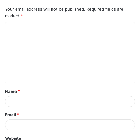
Your email address will not be published.
Required fields are
marked
*
C
o
m
m
e
n
t
Name
*
*
Email
*
Website