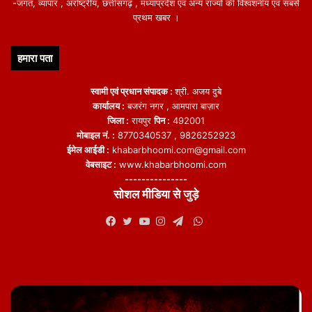
-जगत, व्यापार , अंर्राष्ट्रीय, छत्तीसगढ़ , मध्याप्रदेश एवं अन्य राज्यो की विश्वशनीय एवं सबसे
प्रथम खबर ।
हमारा पता
स्वामी एवं प्रधान संपादक :
श्री. अजय दुबे
कार्यालय :
बजरंग नगर , आमपारा बाज़ार
जिला :
रायपुर
पिन :
492001
मोबाइल नं. :
8770340537 , 9826252923
ईमेल आईडी :
khabarbhoomi.com@gmail.com
वेबसाइट :
www.khabarbhoomi.com
---------------
सोशल मीडिया से जुड़े
WhatsApp
Facebook
Twitter
YouTube
Instagram
Telegram