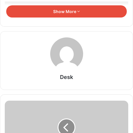
Related Articles
Show More
छत्तीसगढ़ में 700 शिक्षकों का ट्रांसफर, शिक्षा विभाग में बड़े
पैमाने पर तबादले
August 8, 2026
सीड बॉल से हरियाली की ओर बढ़े पिपरिया के विद्यार्थी
August 8, 2026
Desk
छत्तीसगढ़ में DFO ट्रांसफर की बड़ी सूची जारी, वन विभाग में
व्यापक फेरबदल
August 8, 2026
Durg में अवैध खनिज परिवहन करने वाले वाहनों पर शिकंजा,
लगाया गया भारी जुर्माना
August 8, 2026