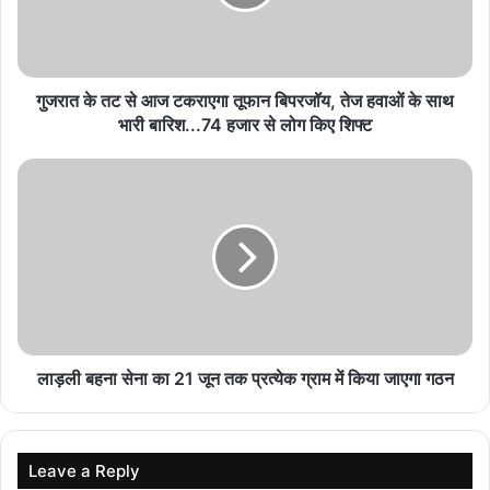
महतारी वंदन की 1,000 रुपये की मदद बनी प्रीति के
आत्मनिर्भर बनने की ताकत
August 8, 2026
गुजरात के तट से आज टकराएगा तूफान बिपरजॉय, तेज हवाओं के साथ
धमतरी में शव दफनाने को लेकर बवाल, हिंदू रीति-रिवाज से
भारी बारिश...74 हजार से लोग किए शिफ्ट
अंतिम संस्कार पर बनी सहमति
August 8, 2026
लाड़ली बहना सेना का 21 जून तक प्रत्येक ग्राम में किया जाएगा गठन
Leave a Reply