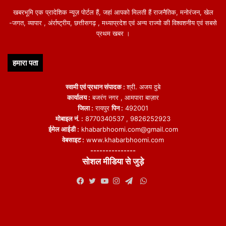
खबरभूमि एक प्रादेशिक न्यूज़ पोर्टल हैं, जहां आपको मिलती हैं राजनैतिक, मनोरंजन, खेल
-जगत, व्यापार , अंर्राष्ट्रीय, छत्तीसगढ़ , मध्याप्रदेश एवं अन्य राज्यो की विश्वशनीय एवं सबसे
प्रथम खबर ।
हमारा पता
स्वामी एवं प्रधान संपादक :
श्री. अजय दुबे
कार्यालय :
बजरंग नगर , आमपारा बाज़ार
जिला :
रायपुर
पिन :
492001
मोबाइल नं. :
8770340537 , 9826252923
ईमेल आईडी :
khabarbhoomi.com@gmail.com
वेबसाइट :
www.khabarbhoomi.com
---------------
सोशल मीडिया से जुड़े
WhatsApp
Facebook
Twitter
YouTube
Instagram
Telegram