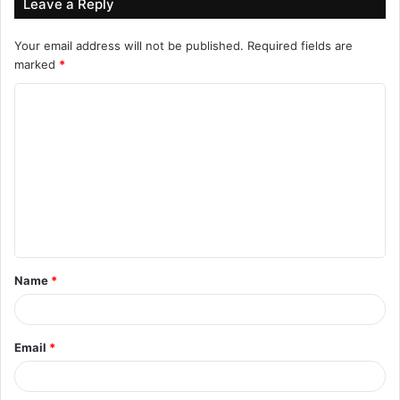
श्रीनिवास रेड्डी ने कहा, सब्जियों की आवक सुधरने पर ही कीमतें सुधरेंगी।
Leave a Reply
Your email address will not be published.
Required fields are
marked
*
C
o
m
m
e
n
t
Name
*
*
Email
*