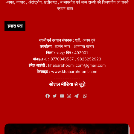
-जगत, व्यापार , अंर्राष्ट्रीय, छत्तीसगढ़ , मध्याप्रदेश एवं अन्य राज्यो की विश्वशनीय एवं सबसे
प्रथम खबर ।
हमारा पता
स्वामी एवं प्रधान संपादक :
श्री. अजय दुबे
कार्यालय :
बजरंग नगर , आमपारा बाज़ार
जिला :
रायपुर
पिन :
492001
मोबाइल नं. :
8770340537 , 9826252923
ईमेल आईडी :
khabarbhoomi.com@gmail.com
वेबसाइट :
www.khabarbhoomi.com
---------------
सोशल मीडिया से जुड़े
WhatsApp
Facebook
Twitter
YouTube
Instagram
Telegram