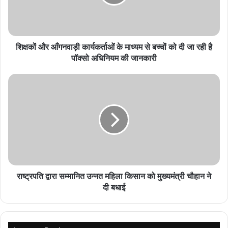
Bhopal News: राजस्व वसूली में ढिलाई पड़ी भारी, 7
जोनल अधिकारी और 31 वार्ड प्रभारियों का वेतन रुका
August 7, 2026
शिक्षकों और आँगनवाड़ी कार्यकर्ताओं के माध्यम से बच्चों को दी जा रही है
पॉक्सो अधिनियम की जानकारी
9 अगस्त को होगा भारतीय सिंधु सभा का प्रतिभा सम्मान
समारोह, सिंधी समाज की प्रतिभाओं को मिलेगा सम्मान
August 7, 2026
प्रदेश में 1 से 15 अगस्त तक विशेष स्वनिधि पखवाड़ा,
हितग्राहियों को मिलेगा योजनाओं का लाभ
August 7, 2026
राष्ट्रपति द्वारा सम्मानित उन्नत महिला किसान को मुख्यमंत्री चौहान ने
जिला शिक्षा अधिकारी अंजनी कुमार त्रिपाठी ने बताया कि 67वीं राज्य स्तरीय
दी बधाई
खेलकूद प्रतियोगिता में पांच दिन तक भोपाल के टीटी नगर स्टेडियम, मानसरोवर
खेल मैदान एवं बिशन खेड़ी शूटिंग रेंज में अंडर 14, अंडर 17 एवं अंडर 19 आयु
वर्ग में तलवारबाजी, राइफल शूटिंग एवं फुटसल खेलों के एकल एवं टीम मुकाबले