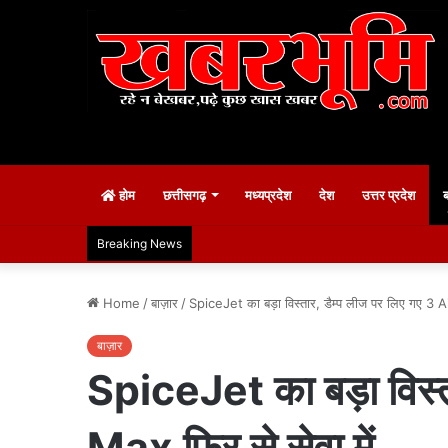
होम
छत्तीसगढ़
मध्यप्रदेश
देश
उत्तर प्रदेश
Breaking News
Home
/
बाज़ार
/
SpiceJet का बड़ा विस्तार, डैम्प लीज पर लिए गए 3
बाज़ार
SpiceJet का बड़ा विस
Max फिर से सेवा में