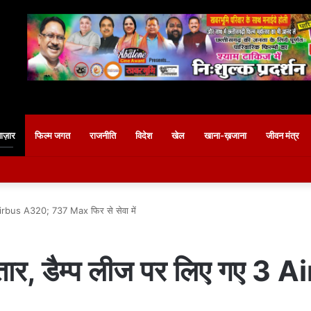
बाज़ार
फिल्म जगत
राजनीति
विदेश
खेल
खाना-ख़जाना
जीवन मंत्र
 Airbus A320; 737 Max फिर से सेवा में
्तार, डैम्प लीज पर लिए गए 