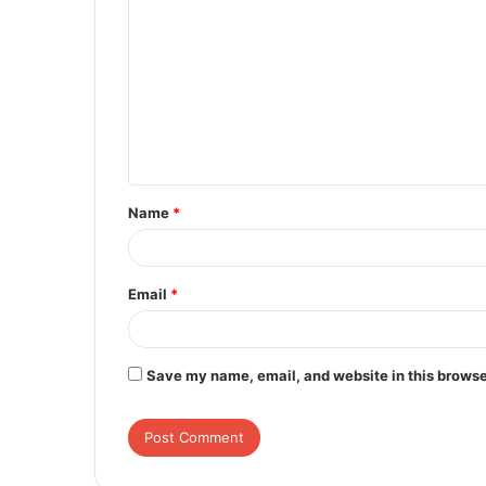
o
m
m
e
n
t
Name
*
*
Email
*
Save my name, email, and website in this browse