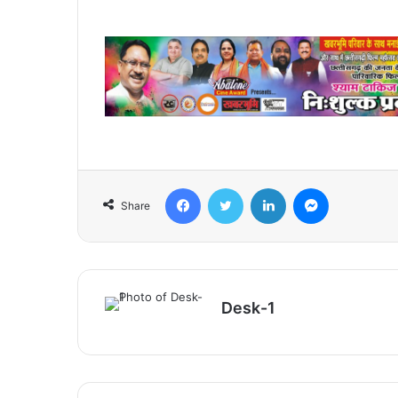
Facebook
Twitter
LinkedIn
Messenger
Share
Desk-1