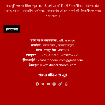
खबरभूमि एक प्रादेशिक न्यूज़ पोर्टल हैं, जहां आपको मिलती हैं राजनैतिक, मनोरंजन, खेल
-जगत, व्यापार , अंर्राष्ट्रीय, छत्तीसगढ़ , मध्याप्रदेश एवं अन्य राज्यो की विश्वशनीय एवं सबसे
प्रथम खबर ।
हमारा पता
स्वामी एवं प्रधान संपादक :
श्री. अजय दुबे
कार्यालय :
बजरंग नगर , आमपारा बाज़ार
जिला :
रायपुर
पिन :
492001
मोबाइल नं. :
8770340537 , 9826252923
ईमेल आईडी :
khabarbhoomi.com@gmail.com
वेबसाइट :
www.khabarbhoomi.com
---------------
सोशल मीडिया से जुड़े
WhatsApp
Facebook
Twitter
YouTube
Instagram
Telegram