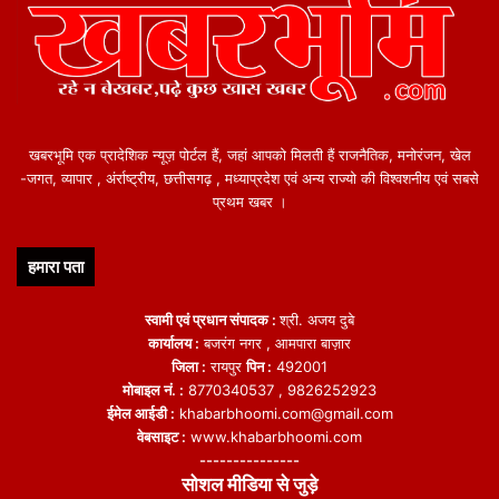
खबरभूमि एक प्रादेशिक न्यूज़ पोर्टल हैं, जहां आपको मिलती हैं राजनैतिक, मनोरंजन, खेल
-जगत, व्यापार , अंर्राष्ट्रीय, छत्तीसगढ़ , मध्याप्रदेश एवं अन्य राज्यो की विश्वशनीय एवं सबसे
प्रथम खबर ।
हमारा पता
स्वामी एवं प्रधान संपादक :
श्री. अजय दुबे
कार्यालय :
बजरंग नगर , आमपारा बाज़ार
जिला :
रायपुर
पिन :
492001
मोबाइल नं. :
8770340537 , 9826252923
ईमेल आईडी :
khabarbhoomi.com@gmail.com
वेबसाइट :
www.khabarbhoomi.com
---------------
सोशल मीडिया से जुड़े