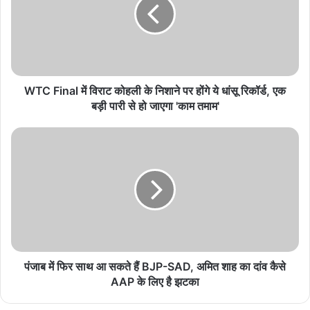
सरफराज खान का क्रिप्टिक मैसेज वायरल, वापसी के लिए
करेंगे पूरा संघर्ष
August 7, 2026
WTC Final में विराट कोहली के निशाने पर होंगे ये धांसू रिकॉर्ड, एक
अजिंक्य रहाणे बने ETPL के मार्की प्लेयर, विदेशी लीग में करेंगे
बड़ी पारी से हो जाएगा 'काम तमाम'
डेब्यू
August 7, 2026
वार्मअप मैच में सिराज के नए हेयरस्टाइल ने खींचा ध्यान, टीम
इंडिया को उम्मीद
August 7, 2026
Vinicius Junior के लिए खुला खजाना, इंग्लिश क्लब ने
रिकॉर्ड सैलरी का ऑफर देकर मचाई हलचल
August 7, 2026
पंजाब में फिर साथ आ सकते हैं BJP-SAD, अमित शाह का दांव कैसे
AAP के लिए है झटका