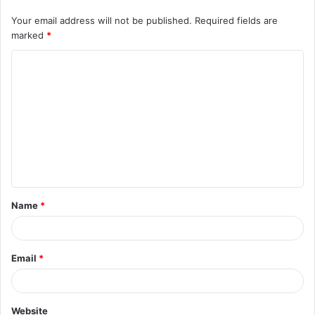
Your email address will not be published.
Required fields are
marked
*
C
o
m
m
e
n
t
Name
*
*
Email
*
Website