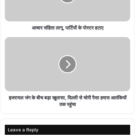
इंडिया को उम्मीद
August 7, 2026
आचार संहिता लागू, पार्टियों के पोस्टर हटाए
Vinicius Junior के लिए खुला खजाना, इंग्लिश क्लब ने
रिकॉर्ड सैलरी का ऑफर देकर मचाई हलचल
August 7, 2026
Team India Tour Update: साउथ अफ्रीका दौरे में 3
अतिरिक्त T20I मैच शामिल, जानें फुल शेड्यूल
August 7, 2026
गॉल टेस्ट से पहले स्पिन की तैयारी अधूरी? कोलंबो की पिच ने
बढ़ाई भारतीय टीम की मुश्किलें
इजरायल जंग के बीच बड़ा खुलासा, दिल्ली से चोरी पैसा हमास आतंकियों
August 6, 2026
तक पहुंचा
Leave a Reply