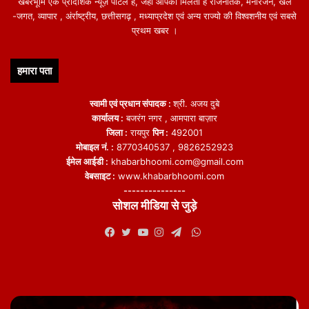
खबरभूमि एक प्रादेशिक न्यूज़ पोर्टल हैं, जहां आपको मिलती हैं राजनैतिक, मनोरंजन, खेल
-जगत, व्यापार , अंर्राष्ट्रीय, छत्तीसगढ़ , मध्याप्रदेश एवं अन्य राज्यो की विश्वशनीय एवं सबसे
प्रथम खबर ।
हमारा पता
स्वामी एवं प्रधान संपादक :
श्री. अजय दुबे
कार्यालय :
बजरंग नगर , आमपारा बाज़ार
जिला :
रायपुर
पिन :
492001
मोबाइल नं. :
8770340537 , 9826252923
ईमेल आईडी :
khabarbhoomi.com@gmail.com
वेबसाइट :
www.khabarbhoomi.com
---------------
सोशल मीडिया से जुड़े
WhatsApp
Facebook
Twitter
YouTube
Instagram
Telegram