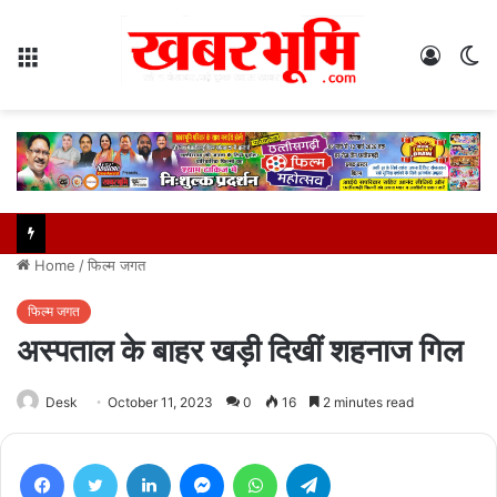
Menu
Log
S
In
sk
Home
/
फिल्म जगत
फिल्म जगत
अस्पताल के बाहर खड़ी दिखीं शहनाज गिल
Desk
October 11, 2023
0
16
2 minutes read
Facebook
Twitter
LinkedIn
Messenger
WhatsApp
Telegram