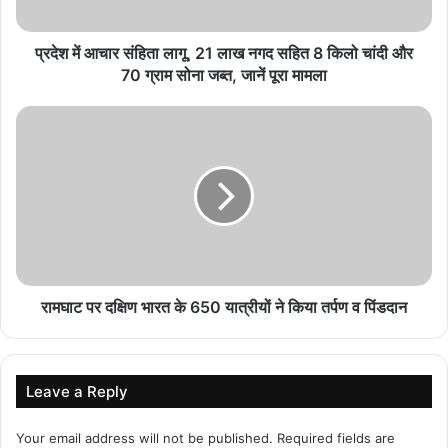
August 8, 2026
प्रदेश में आचार संहिता लागू, 21 लाख नगद सहित 8 किलो चांदी और
‘रामायणम्’ की भारत से पहले विदेशों में होगी रिलीज, जानें नमित
70 ग्राम सोना जब्त, जानें पूरा मामला
मल्होत्रा ने क्यों लिया फैसला
August 8, 2026
टॉप एक्टर पर प्राइवेट डिटेक्टिव का बड़ा दावा, शादी और रिश्ते
को लेकर खुलासा
August 7, 2026
₹370 बिरयानी विवाद के बाद कॉमेडियन प्रणीत मोरे की
वापसी
August 7, 2026
रामघाट पर दक्षिण भारत के 650 यात्रीयों ने किया तर्पण व पिंडदान
इस वजह से अस्पताल में भर्ती हुई थीं शहनाज
Leave a Reply
वैसे शहनाज गिल ने अस्पताल में भर्ती होने के बाद एक इंस्टाग्राम लाइव किया था,
जिसमें उन्होंने अपने फैंस के साथ अस्पताल में भर्ती होने की वजह साझा की थी।
Your email address will not be published.
Required fields are