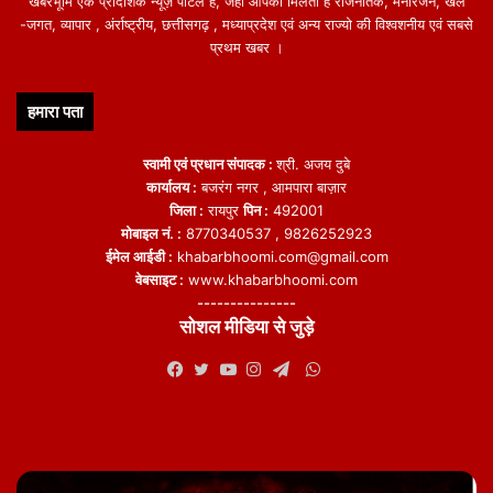
खबरभूमि एक प्रादेशिक न्यूज़ पोर्टल हैं, जहां आपको मिलती हैं राजनैतिक, मनोरंजन, खेल
-जगत, व्यापार , अंर्राष्ट्रीय, छत्तीसगढ़ , मध्याप्रदेश एवं अन्य राज्यो की विश्वशनीय एवं सबसे
प्रथम खबर ।
हमारा पता
स्वामी एवं प्रधान संपादक :
श्री. अजय दुबे
कार्यालय :
बजरंग नगर , आमपारा बाज़ार
जिला :
रायपुर
पिन :
492001
मोबाइल नं. :
8770340537 , 9826252923
ईमेल आईडी :
khabarbhoomi.com@gmail.com
वेबसाइट :
www.khabarbhoomi.com
---------------
सोशल मीडिया से जुड़े
WhatsApp
Facebook
Twitter
YouTube
Instagram
Telegram