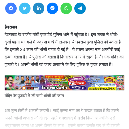
Facebook
Twitter
LinkedIn
Messenger
WhatsApp
Telegram
हैदराबाद
हैदराबाद के राजीव गांधी एयरपोर्ट पुलिस थाने में पहुंचता है। इस शख्स ने धोती-
कुर्ता पहना था, गले में रुद्राक्ष माथे में तिलक। ये घबराया हुआ पुलिस को बताता है
कि इसकी 23 साल की भांजी गायब हो गई है। ये शख्स अपना नाम अयगीरी साई
कृष्णा बताता है। ये पुलिस को बताता है किे सरूर नगर में रहता है और एक मंदिर का
पुजारी है। अपनी भांजी को जल्द तलाशने के लिए पुलिस से गुहार लगाता है।
मंदिर के पुजारी ने ली सगी भांजी की जान
अब शुरू होती है असली कहानी। साईं कृष्णा नाम का ये शख्स बताता है कि इसने
अपनी भांजी अप्सरा को दो दिन पहले शमशाबाद में ड्रॉप किया था क्योंकि उसे
भद्राचलम जाना था अपने दोस्तों के साथ। इसने बताया उसके बाद से ही इसकी