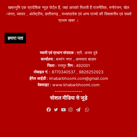
खबरभूमि एक प्रादेशिक न्यूज़ पोर्टल हैं, जहां आपको मिलती हैं राजनैतिक, मनोरंजन, खेल
-जगत, व्यापार , अंर्राष्ट्रीय, छत्तीसगढ़ , मध्याप्रदेश एवं अन्य राज्यो की विश्वशनीय एवं सबसे
प्रथम खबर ।
हमारा पता
स्वामी एवं प्रधान संपादक :
श्री. अजय दुबे
कार्यालय :
बजरंग नगर , आमपारा बाज़ार
जिला :
रायपुर
पिन :
492001
मोबाइल नं. :
8770340537 , 9826252923
ईमेल आईडी :
khabarbhoomi.com@gmail.com
वेबसाइट :
www.khabarbhoomi.com
---------------
सोशल मीडिया से जुड़े
WhatsApp
Facebook
Twitter
YouTube
Instagram
Telegram