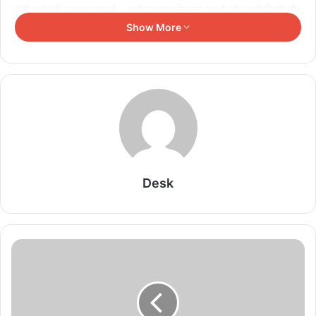
भांजी कुरुंगती अप्सरा गायब है। न ही उसका फोन लग रहा है और न ही किसी और
तरह से संपर्क हो पा रहा है। अब पुलिस ने जांच शुरू की।
Show More
Related Articles
चीन को भारत का बड़ा कूटनीतिक संदेश, अरुणाचल के नक्शे में
27 स्थान शामिल
August 9, 2026
असम बाढ़ से हाहाकार, 12 जिले प्रभावित, 99 लोगों की मौत,
Desk
हजारों विस्थापित
August 9, 2026
फुकेट-दिल्ली फ्लाइट हादसे के बाद एक पायलट का डोप टेस्ट
पॉजिटिव
August 9, 2026
पुर्तगाल में नौकरी का सपना पड़ा भारी, वहां पहुंचते ही भारतीय