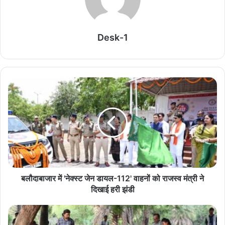
भौगोलिक दूरी और प्रक्रियाओं के चलते बात नहीं बन पा रही थी। इस पर उन्होंने
कहा कि मैं थक चुका था, लेकिन सुशासन तिहार के शिविर ने मेरी चिंता दूर कर दी।
मैंने अधिकारियों के सामने अपनी समस्या रखी और देखते ही देखते त्वरित कार्रवाई
Desk-1
करते हुए मेरा नया राशन कार्ड मेरे हाथों में सौंप दिया गया। अब हमारे घर में भी
नियमित रूप से सरकारी राशन आएगा।
Related Articles
सामाजिक सुरक्षा से आत्मनिर्भरता की राह पर
August 6, 2026
बलौदाबाजार के ऐतिहासिक विकास और युवाओं के स्वर्णिम
भविष्य के लिए प्रतिबद्ध
बलौदाबाजार में 'नेक्स्ट जेन डायल-112' वाहनों को राजस्व मंत्री ने
August 6, 2026
दिखाई हरी झंडी
CGPSC SI रिजल्ट में चौंकाने वाला मामला, ‘NEWS’ और
‘SPACERANI’ एंट्री को लेकर उठे सवाल