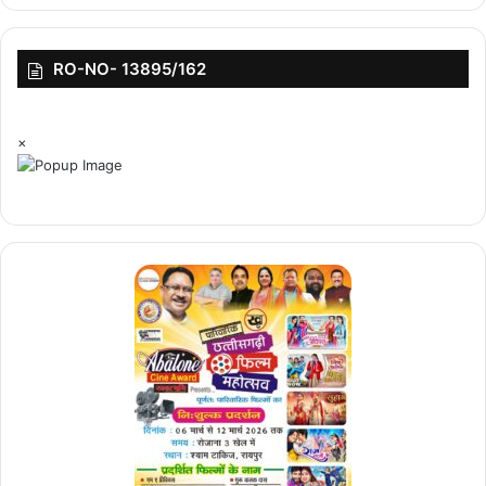
RO-NO- 13895/162
×