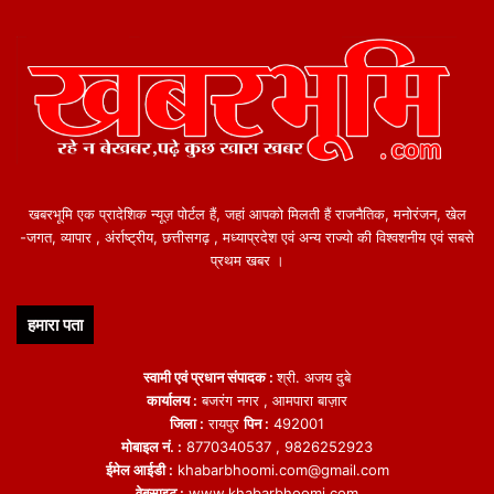
खबरभूमि एक प्रादेशिक न्यूज़ पोर्टल हैं, जहां आपको मिलती हैं राजनैतिक, मनोरंजन, खेल
-जगत, व्यापार , अंर्राष्ट्रीय, छत्तीसगढ़ , मध्याप्रदेश एवं अन्य राज्यो की विश्वशनीय एवं सबसे
प्रथम खबर ।
हमारा पता
स्वामी एवं प्रधान संपादक :
श्री. अजय दुबे
कार्यालय :
बजरंग नगर , आमपारा बाज़ार
जिला :
रायपुर
पिन :
492001
मोबाइल नं. :
8770340537 , 9826252923
ईमेल आईडी :
khabarbhoomi.com@gmail.com
वेबसाइट :
www.khabarbhoomi.com