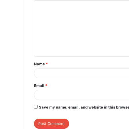
C
o
m
m
e
n
t
Name
*
*
Email
*
Save my name, email, and website in this browse