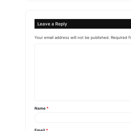
Leave a Reply
Your email address will not be published.
Required f
C
o
m
m
e
n
t
Name
*
*
Email
*