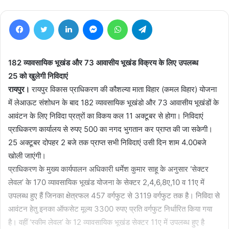
Facebook
Twitter
LinkedIn
Messenger
WhatsApp
Telegram
182 व्यावसायिक भूखंड और 73 आवासीय भूखंड विक्रय के लिए उपलब्ध
25 को खुलेगी निविदाएं
रायपुर।
रायपुर विकास प्राधिकरण की कौशल्या माता विहार (कमल विहार) योजना
में लेआऊट संशोधन के बाद 182 व्यावसायिक भूखंडो और 73 आवासीय भूखंडों के
आवंटन के लिए निविदा प्रत्रों का विकय कल 11 अक्टूबर से होगा। निविदाएं
प्राधिकरण कार्यालय से रुपए 500 का नगद भुगतान कर प्राप्त की जा सकेगी।
25 अक्टूबर दोपहर 2 बजे तक प्राप्त सभी निविदाएं उसी दिन शाम 4.00बजे
खोली जाएंगी।
प्राधिकरण के मुख्य कार्यपालन अधिकारी धर्मेश कुमार साहू के अनुसार ‘सेक्टर
लेवल’ के 170 व्यावसायिक भूखंड योजना के सेक्टर 2,4,6,8ए,10 व 11ए में
उपलब्ध हुए हैं जिनका क्षेत्रफल 457 वर्गफुट से 3119 वर्गफुट तक है। निविदा से
आवंटन हेतु इनका ऑफसेट मूल्य 3300 रुपए प्रति वर्गफुट निर्धारित किया गया
है। वहीं ‘स्कीम लेवल’ के 12 व्यावसायिक भूखंड सेक्टर 11ए में उपलब्ध हुए है