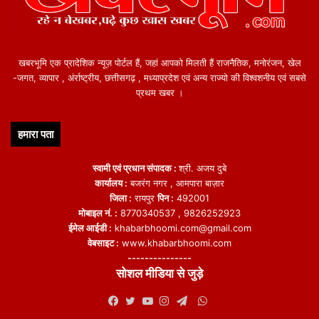
खबरभूमि एक प्रादेशिक न्यूज़ पोर्टल हैं, जहां आपको मिलती हैं राजनैतिक, मनोरंजन, खेल
-जगत, व्यापार , अंर्राष्ट्रीय, छत्तीसगढ़ , मध्याप्रदेश एवं अन्य राज्यो की विश्वशनीय एवं सबसे
प्रथम खबर ।
हमारा पता
स्वामी एवं प्रधान संपादक :
श्री. अजय दुबे
कार्यालय :
बजरंग नगर , आमपारा बाज़ार
जिला :
रायपुर
पिन :
492001
मोबाइल नं. :
8770340537 , 9826252923
ईमेल आईडी :
khabarbhoomi.com@gmail.com
वेबसाइट :
www.khabarbhoomi.com
---------------
सोशल मीडिया से जुड़े
WhatsApp
Facebook
Twitter
YouTube
Instagram
Telegram