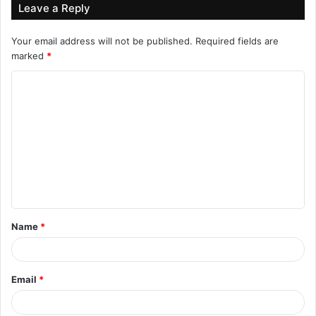
Leave a Reply
Your email address will not be published.
Required fields are
marked
*
C
o
m
m
e
n
t
Name
*
*
Email
*