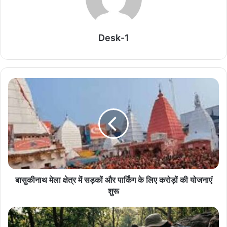
Related Articles
Desk-1
भारत पर 100% टैरिफ के फैसले से अमेरिका में ही विरोध,
अपनों ने कहा- ‘आत्मघाती कदम’
August 8, 2026
Thailand Shooting: छात्र ने पहले दादा-दादी की हत्या
की, फिर स्कूल में टीचर और बच्चों पर किया जानलेवा हमला; 8
की मौत
August 7, 2026
Heatwave का कहर! यूरोप की ‘गंगा’ सूखने के कगार पर,
सैटेलाइट तस्वीरों में दिखी नदी की मिट्टी
बासुकीनाथ मेला क्षेत्र में सड़कों और पार्किंग के लिए करोड़ों की योजनाएं
August 6, 2026
शुरू
Sheikh Hasina Press Conference: दिल्ली से दिए
बयान के बाद बांग्लादेश में मचा सियासी बवाल, मीडिया में तीखी