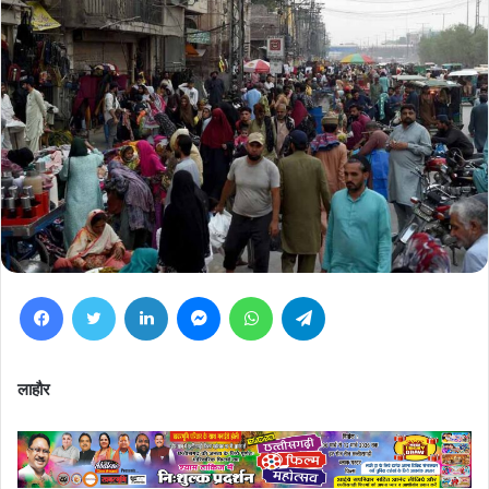
Facebook
Twitter
LinkedIn
Messenger
WhatsApp
Telegram
लाहौर