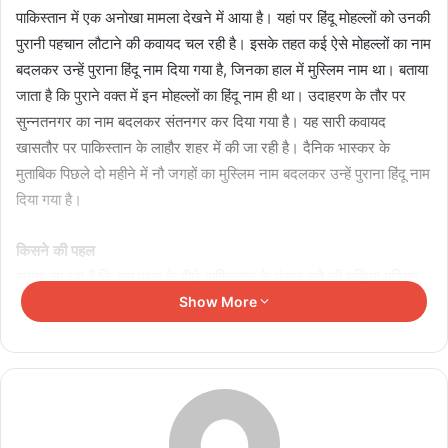
पाकिस्तान में एक अनोखा मामला देखने में आया है। यहां पर हिंदू मोहल्लों को उनकी
पुरानी पहचान लौटाने की कवायद चल रही है। इसके तहत कई ऐसे मोहल्लों का नाम
बदलकर उन्हें पुराना हिंदू नाम दिया गया है, जिनका हाल में मुस्लिम नाम था। बताया
जाता है कि पुराने वक्त में इन मोहल्लों का हिंदू नाम ही था। उदाहरण के तौर पर
सुन्नतनगर का नाम बदलकर संतनगर कर दिया गया है। यह सारी कवायद
खासतौर पर पाकिस्तान के लाहौर शहर में की जा रही है। दैनिक भास्कर के
मुताबिक पिछले दो महीने में नौ जगहों का मुस्लिम नाम बदलकर उन्हें पुराना हिंदू नाम
दिया गया है।
किसने की पहल
बताया जा रहा है कि इस पहल के पीछे पाकिस्तान के पंजाब सूबे की मुखिया मरियम
नवाज हैं। दैनिक भास्कर के मुताबिक मरियम ने मार्च महीने में एक बैठक बुलाई थी।
Show More
इस दौरान लाहौर को लेकर एक खास प्रोजेक्ट की चर्चा हुई, जिसका नाम है लाहौर
हेरिटेज एरिया रिवाइवल। इसी दौरान यह फैसला किया गया कि लाहौर शहर के नए
नामों को फिर पुराने हिंदू दौर के आधार पर रखा जाए। इसके पीछे नवाज शरीफ का
तर्क, यूरोप से प्रेरणा लेने का है। नवाज के मुताबिक हमें लाहौर के पुराने इतिहास को
सहेजने की जरूरत है।