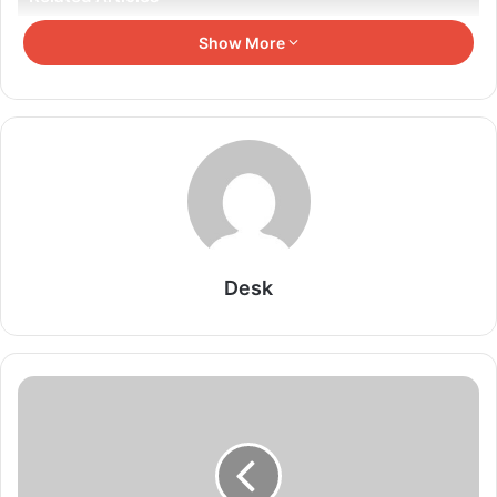
Show More
सरफराज खान का क्रिप्टिक मैसेज वायरल, वापसी के लिए
करेंगे पूरा संघर्ष
August 7, 2026
अजिंक्य रहाणे बने ETPL के मार्की प्लेयर, विदेशी लीग में करेंगे
डेब्यू
August 7, 2026
वार्मअप मैच में सिराज के नए हेयरस्टाइल ने खींचा ध्यान, टीम
Desk
इंडिया को उम्मीद
August 7, 2026
Vinicius Junior के लिए खुला खजाना, इंग्लिश क्लब ने
रिकॉर्ड सैलरी का ऑफर देकर मचाई हलचल
August 7, 2026
Team India Tour Update: साउथ अफ्रीका दौरे में 3