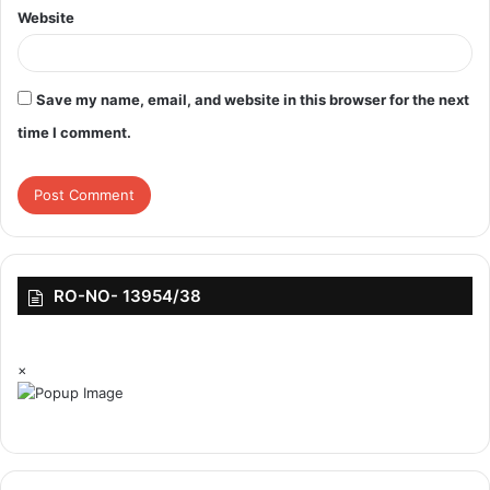
पहुंच गए हैं। उन्होंने 48 और नाबाद 66 रन की पारी खेली थी। गेंदबाजों की सूची
Website
में स्पिनर नाथन लियोन दो स्थान के फायदे से छठे जबकि तेज गेंदबाज स्कॉट
बोलैंड पांच स्थान के फायदे से 36वें स्थान पर हैं।
Save my name, email, and website in this browser for the next
time I comment.
top-news
RO-NO- 13954/38
×