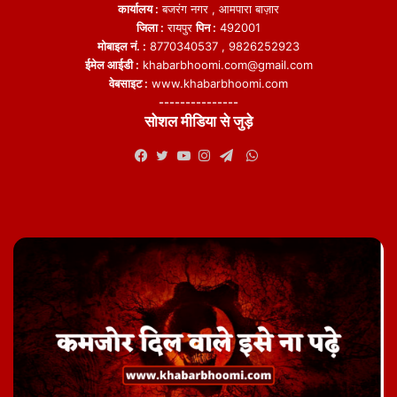
कार्यालय :
बजरंग नगर , आमपारा बाज़ार
मामले के सिलसिले में अब तक तीन लोगों को गिरफ्तार किया जा चुका था। राज्य
जिला :
रायपुर
पिन :
492001
सरकार ने घटना की तहकीकात के लिए एक विशेष जांच दल (SIT) का गठन किया
मोबाइल नं. :
8770340537 , 9826252923
है।
ईमेल आईडी :
khabarbhoomi.com@gmail.com
वेबसाइट :
www.khabarbhoomi.com
---------------
सोशल मीडिया से जुड़े
WhatsApp
Facebook
Twitter
YouTube
Instagram
Telegram
featured