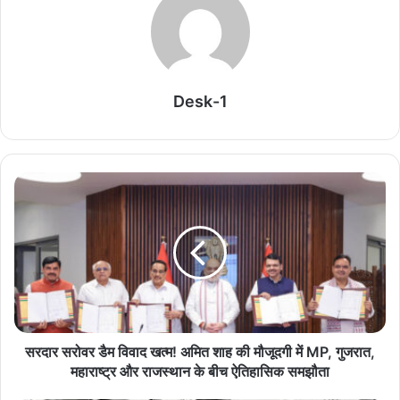
मोदी से की मुलाकात, दिया खास सरप्राइज गिफ्ट
August 8, 2026
Mohan Bhagwat & Gen-Z: नई पीढ़ी से जुड़ने के
लिए संघ ने बदले पैंतरे, BJP के लिए ऐसे तैयार हो रहा नया
Desk-1
वोटर बेस
August 8, 2026
Mahua Moitra Case: महुआ मोइत्रा पर कॉकरोच
प्रवक्ता का बड़ा बयान, जज पर टिप्पणी से गरमाई राजनीति
August 8, 2026
Pak-Saudi-Turkey Pact: तीन देशों के सैन्य समझौते
से मंडराया नया खतरा? जानें इस पर भारत का आधिकारिक
रुख
August 8, 2026
सरदार सरोवर डैम विवाद खत्म! अमित शाह की मौजूदगी में MP, गुजरात,
महाराष्ट्र और राजस्थान के बीच ऐतिहासिक समझौता
Ganga Water Treaty पर बढ़ा तनाव, संधि खत्म होने से
पहले भारत सख्त; बांग्लादेश ने लगाई गुहार