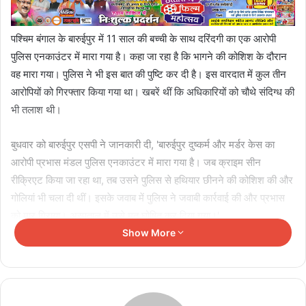
पश्चिम बंगाल के बारुईपुर में 11 साल की बच्ची के साथ दरिंदगी का एक आरोपी
पुलिस एनकाउंटर में मारा गया है। कहा जा रहा है कि भागने की कोशिश के दौरान
वह मारा गया। पुलिस ने भी इस बात की पुष्टि कर दी है। इस वारदात में कुल तीन
आरोपियों को गिरफ्तार किया गया था। खबरें थीं कि अधिकारियों को चौथे संदिग्ध की
भी तलाश थी।
बुधवार को बारुईपुर एसपी ने जानकारी दी, 'बारुईपुर दुष्कर्म और मर्डर केस का
आरोपी प्रभास मंडल पुलिस एनकाउंटर में मारा गया है। जब क्राइम सीन
रीक्रिएट किया जा रहा था, तब उसने पुलिस से हथियार छीनने की कोशिश की और
गोलियां भी चला दी थीं। इसके जवाब में पुलिस ने जवाबी कार्रवाई की और प्रभास
को मार गिराया। अस्पताल में उसे मृत घोषित कर दिया गया।'
Show More
Related Articles
हमेशा याद रखूंगा यह मुलाकात’: राघव चड्ढा ने पीएम नरेंद्र