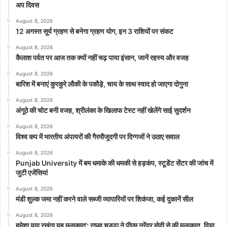
कार्रवाई करनी पड़ी।
अप दिवस
August 8, 2026
पुलिस ने बताया कि इस दौरान गोली लगने से आरोपी घायल हो गया और उसे
12 अगस्त सूर्य ग्रहण से बनेगा ग्रहण योग, इन 3 राशियों पर संकट
अस्पताल ले जाया गया, जहां चिकित्सकों ने उसे मृत घोषित कर दिया। अधिकारी ने
August 8, 2026
बताया कि आरोपी इस मामले के मुख्य संदिग्धों में से एक था और लड़की से कथित
कैलाश पर्वत पर आज तक क्यों नहीं चढ़ पाया इंसान, जानें रहस्य और वजह
दुष्कर्म और उसकी हत्या से पहले आरोपी को सीसीटीवी फुटेज में लड़की के साथ
August 8, 2026
देखा गया था।
बारिश में बनाएं कुरकुरे लौकी के पकौड़े, चाय के साथ स्वाद हो जाएगा दोगुना
August 8, 2026
शुभेंदु ने 72 घंटे में मांगी थी रिपोर्ट
अंगूठे की चोट बनी वजह, श्रीलंका के खिलाफ टेस्ट नहीं खेलेंगे साई सुदर्शन
इससे पहले मुख्यमंत्री शुभेंदु अधिकारी ने मंगलवार को पुलिस महानिदेशक (DGP)
August 8, 2026
सिद्धनाथ गुप्ता को बारुईपुर में 11 साल की बच्ची के साथ ष्कर्म और हत्या से जुड़े
विश्व कप में भारतीय अंपायरों की गैरमौजूदगी पर दिग्गजों ने उठाए सवाल
मामले में 72 घंटे के भीतर रिपोर्ट सौंपने का निर्देश दिया। शुभेंदु ने कहा कि घटना
August 8, 2026
के बाद भीड़ हत्या का शिकार हुआ व्यक्ति बेकसूर था। उन्होंने कहा कि बीते रविवार
Punjab University में बम धमाके की धमकी से हड़कंप, स्टूडेंट सेंटर की जांच में
जुटी एजेंसियां
को पीड़िता का शव मिलने के बाद हुए विरोध-प्रदर्शन के दौरान सार्वजनिक संपत्ति
की तोड़फोड़ करने और पुलिस वाहन तथा रेलवे पटरियों को नुकसान पहुंचाने वाले
August 8, 2026
मंडी शुल्क जमा नहीं करने वाले सब्जी व्यापारियों पर शिकंजा, कई दुकानें सील
लगभग 200 लोगों के खिलाफ कार्रवाई की जाएगी।
August 8, 2026
हमेशा याद रखूंगा यह मुलाकात’: राघव चड्ढा ने पीएम नरेंद्र मोदी से की मुलाकात, दिया
दक्षिण 24 परगना जिले में पुलिस अधीक्षक (एसपी) कार्यालय में पीड़िता के माता-