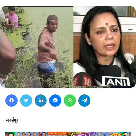
Facebook
Twitter
LinkedIn
Messenger
WhatsApp
Telegram
बारुईपुर