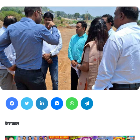
Facebook
Twitter
LinkedIn
Messenger
WhatsApp
Telegram
केशकाल.