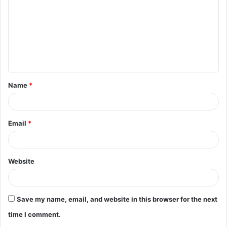
m
m
e
n
t
Name
*
*
Email
*
Website
Save my name, email, and website in this browser for the next
time I comment.