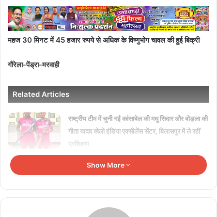
महज 30 मिनट में 45 हजार रुपये से अधिक के विष्णुभोग चावल की हुई बिक्री
गौरेला-पेंड्रा-मरवाही
Related Articles
राष्ट्रीय टीम में चुनी गईं कांसाबेल की मधु सिदार और बोड़ला की
गीता यादव खेलो इंडिया एक्सीलेंस सेंटर, बिलासपुर में ले रहीं
प्रशिक्षण
August 6, 2026
Show More
विश्व स्तनपान सप्ताह के राज्य स्तरीय कार्यक्रम का सफल
आयोजन, छत्तीसगढ़ के प्रथम “मातृ दूध कोष (Mother
Milk Bank)” की घोषणा
August 6, 2026