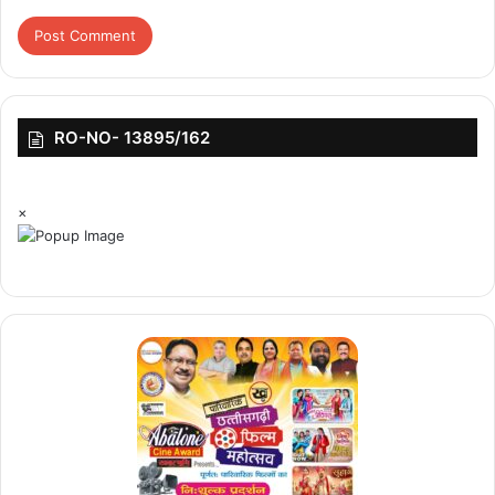
RO-NO- 13895/162
×