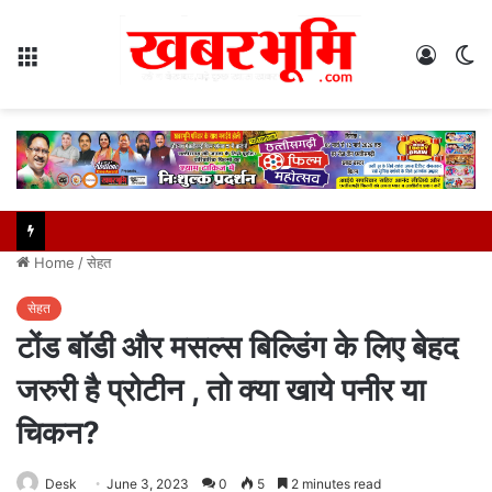
Menu
Log
S
In
sk
Home
/
सेहत
सेहत
टोंड बॉडी और मसल्‍स बिल्डिंग के ल‍िए बेहद
जरुरी है प्रोटीन , तो क्या खाये पनीर या
चिकन?
Desk
June 3, 2023
0
5
2 minutes read