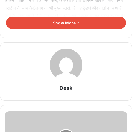
चिकन में विटामिन बी 12, नियासिन, फॉस्फोरस और आयरन होता है। वहीं, पनीर
प्रोटीन के साथ कैल्शियम का भी मुख्‍य स्‍त्रोत है। हड्डियों और दांतों के साथ ही
खून के थक्के जमने जैसी समस्याओं में पनीर खाना ज्‍यादा फायदा पहुंचा सकता है।
Show More
कम कैलोरी के ल‍िए चिकन खाएं
अगर आप वेटलॉस डाइट पर हो और कम कैलोरी का सेवन करना चाहते हैं, तो
चिकन आपके लिए बेहतर हो सकता है।
100 ग्राम चिकन में 165 कैलोरी और 100 ग्राम पनीर में 265-320 कैलोरी
होता है। विकल्‍प आपके सामने है।
Related Articles
Desk
शरीर दे रहा ये 6 संकेत, नजरअंदाज करना पड़ सकता है भारी
August 5, 2026
जींस और डेनिम में क्या है फर्क? जानिए दोनों के नाम और
इतिहास की दिलचस्प कहानी