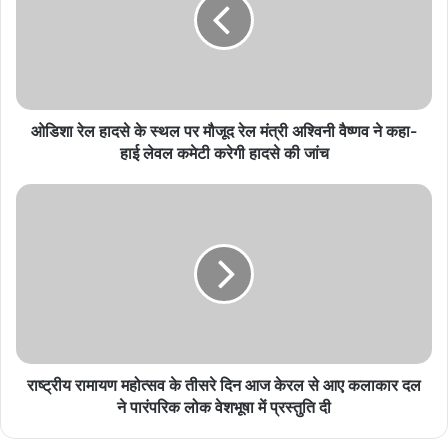
August 3, 2026
Gen Z पर सोशल मीडिया का गहरा असर, लाइक्स और
कमेंट्स न मिलने से घटती है खुशी; रिसर्च में बड़ा दावा
August 2, 2026
ओडिशा रेल हादसे के स्थल पर मौजूद रेल मंत्री अश्विनी वैष्णव ने कहा-
हाई लेवल कमेटी करेगी हादसे की जांच
फ्रोजन फूड पर बड़ा सवाल! 16 लोग हुए डायबिटीज के
शिकार, 11 कंपनियां कानूनी कार्रवाई के घेरे में
August 1, 2026
नींबू के छिलके फेंकें नहीं, स्किन से सफाई तक आएंगे इतने काम
July 31, 2026
हेपेटाइटिस को हल्के में न लें, समय पर इलाज नहीं हुआ तो
लिवर को हो सकता है स्थायी नुकसान
राष्ट्रीय रामायण महोत्सव के तीसरे दिन आज केरल से आए कलाकार दल
July 31, 2026
ने पारंपरिक लोक वेशभूषा में प्रस्तुति दी