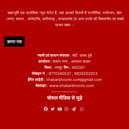
खबरभूमि एक प्रादेशिक न्यूज़ पोर्टल हैं, जहां आपको मिलती हैं राजनैतिक, मनोरंजन, खेल
-जगत, व्यापार , अंर्राष्ट्रीय, छत्तीसगढ़ , मध्याप्रदेश एवं अन्य राज्यो की विश्वशनीय एवं सबसे
प्रथम खबर ।
हमारा पता
स्वामी एवं प्रधान संपादक :
श्री. अजय दुबे
कार्यालय :
बजरंग नगर , आमपारा बाज़ार
जिला :
रायपुर
पिन :
492001
मोबाइल नं. :
8770340537 , 9826252923
ईमेल आईडी :
khabarbhoomi.com@gmail.com
वेबसाइट :
www.khabarbhoomi.com
---------------
सोशल मीडिया से जुड़े
WhatsApp
Facebook
Twitter
YouTube
Instagram
Telegram