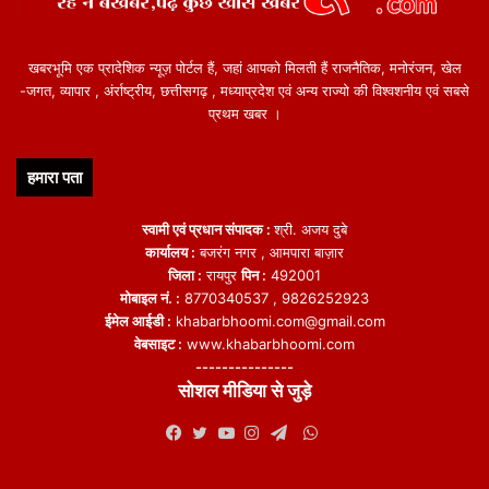
खबरभूमि एक प्रादेशिक न्यूज़ पोर्टल हैं, जहां आपको मिलती हैं राजनैतिक, मनोरंजन, खेल
-जगत, व्यापार , अंर्राष्ट्रीय, छत्तीसगढ़ , मध्याप्रदेश एवं अन्य राज्यो की विश्वशनीय एवं सबसे
प्रथम खबर ।
हमारा पता
स्वामी एवं प्रधान संपादक :
श्री. अजय दुबे
कार्यालय :
बजरंग नगर , आमपारा बाज़ार
जिला :
रायपुर
पिन :
492001
मोबाइल नं. :
8770340537 , 9826252923
ईमेल आईडी :
khabarbhoomi.com@gmail.com
वेबसाइट :
www.khabarbhoomi.com
---------------
सोशल मीडिया से जुड़े
WhatsApp
Facebook
Twitter
YouTube
Instagram
Telegram