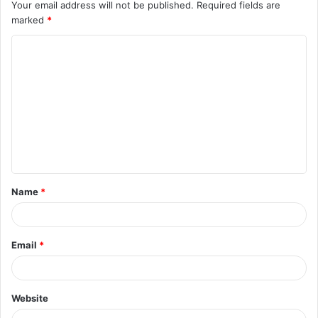
Your email address will not be published.
Required fields are
marked
*
C
o
m
m
e
n
t
Name
*
*
Email
*
Website