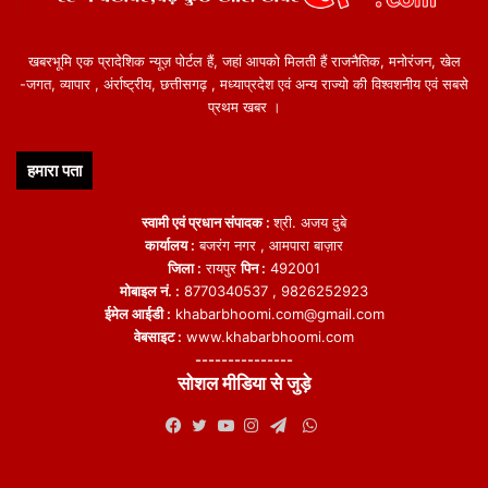
खबरभूमि एक प्रादेशिक न्यूज़ पोर्टल हैं, जहां आपको मिलती हैं राजनैतिक, मनोरंजन, खेल
-जगत, व्यापार , अंर्राष्ट्रीय, छत्तीसगढ़ , मध्याप्रदेश एवं अन्य राज्यो की विश्वशनीय एवं सबसे
प्रथम खबर ।
हमारा पता
स्वामी एवं प्रधान संपादक :
श्री. अजय दुबे
कार्यालय :
बजरंग नगर , आमपारा बाज़ार
जिला :
रायपुर
पिन :
492001
मोबाइल नं. :
8770340537 , 9826252923
ईमेल आईडी :
khabarbhoomi.com@gmail.com
वेबसाइट :
www.khabarbhoomi.com
---------------
सोशल मीडिया से जुड़े
WhatsApp
Facebook
Twitter
YouTube
Instagram
Telegram