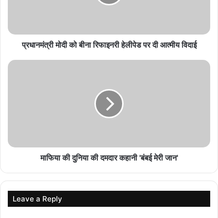
August 6, 2026
विगत 10 दिनों में प्रदेश में 2 करोड़ 40 लाख रुपये से अधिक
के मादक पदार्थ एवं अन्य संपत्ति जब्त
प्रधानमंत्री मोदी को बीना रिफाइनरी हेलीपेड पर दी आत्मीय विदाई
August 6, 2026
पारंपरिक संगीत, नृत्य और लोककलाओं के माध्यम से
सांस्कृतिक आदान-प्रदान को मिला बढ़ावा
August 6, 2026
माफिया की दुनिया की दमदार कहानी 'बंबई मेरी जान'
top-news
Leave a Reply