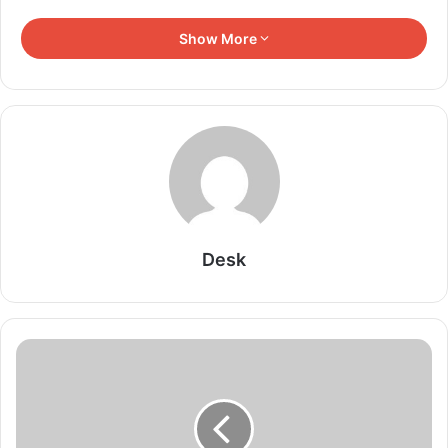
Show More
Related Articles
MP MBBS Admission 2026: मेधावी योजना के तहत
बड़ी राहत, ग्रामीण सेवा पर मिलेगा 100% लोन माफ
August 7, 2026
तीन वर्षीय रोलिंग बजट पर होगा फोकस
August 6, 2026
Desk
सेमीफाइनल में झारखंड को 2-0 से हराकर फाइनल में बनाई
जगह
August 6, 2026
11वीं एवं 12वीं के विद्यार्थियों में कानूनी जागरूकता, राष्ट्रीय
सुरक्षा एवं सामाजिक उत्तरदायित्व विकसित करने हेतु प्रत्येक
शनिवार आयोजित होगा सामुदायिक पुलिसिंग कार्यक्रम