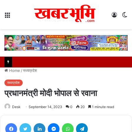
Menu
Log
S
In
sk
Home
/
मध्यप्रदेश
मध्यप्रदेश
प्रधानमंत्री मोदी भोपाल से रवाना
Desk
September 14, 2023
0
20
1 minute read
Facebook
Twitter
LinkedIn
Messenger
WhatsApp
Telegram