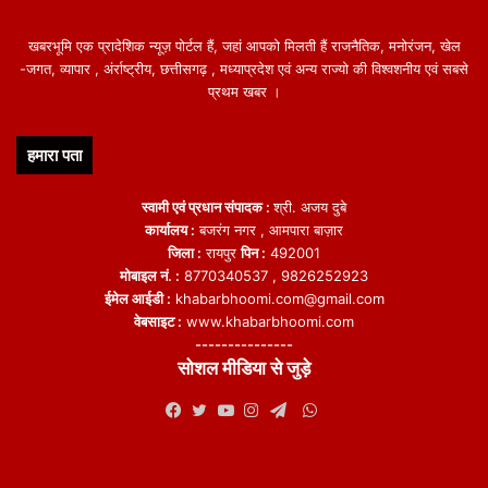
खबरभूमि एक प्रादेशिक न्यूज़ पोर्टल हैं, जहां आपको मिलती हैं राजनैतिक, मनोरंजन, खेल
-जगत, व्यापार , अंर्राष्ट्रीय, छत्तीसगढ़ , मध्याप्रदेश एवं अन्य राज्यो की विश्वशनीय एवं सबसे
प्रथम खबर ।
हमारा पता
स्वामी एवं प्रधान संपादक :
श्री. अजय दुबे
कार्यालय :
बजरंग नगर , आमपारा बाज़ार
जिला :
रायपुर
पिन :
492001
मोबाइल नं. :
8770340537 , 9826252923
ईमेल आईडी :
khabarbhoomi.com@gmail.com
वेबसाइट :
www.khabarbhoomi.com
---------------
सोशल मीडिया से जुड़े
WhatsApp
Facebook
Twitter
YouTube
Instagram
Telegram