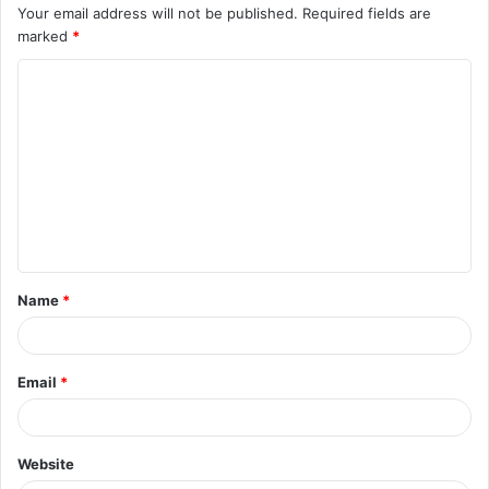
Your email address will not be published.
Required fields are
marked
*
C
o
m
m
e
n
t
Name
*
*
Email
*
Website