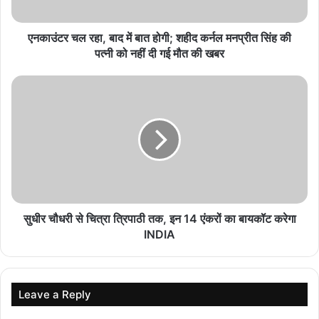
स्कूल शिक्षा विभाग के प्रमुख सचिव ने बच्चों के साथ बैठकर
देखी पढ़ाई, शिक्षकों से संवाद कर शिक्षा की गुणवत्ता पर दिए
एनकाउंटर चल रहा, बाद में बात होगी; शहीद कर्नल मनप्रीत सिंह की
सुझाव
पत्नी को नहीं दी गई मौत की खबर
August 8, 2026
प्रधानमंत्री मोदी सागर जिले के बीना में 50 हजार करोड़ के पेट्रोकेमिकल
कॉम्प्लेक्स तथा विभिन्न औद्योगिक क्षेत्रों का शुभारंभ करने के बाद सेना के
हेलीकॉप्टर द्वारा राजकीय विमान तल पहुंचे। प्रधानमंत्री मोदी वायुसेना वन विशेष
विमान से रायपुर छत्तीसगढ़ के लिए दोपहर सवा दो बजे रवाना हुए। इस अवसर पर
विधायक रामेश्वर शर्मा, महापौर श्रीमती मालती राय, नगर निगम अध्यक्ष किशन
सूर्यवंशी सहित विभिन्न निगम एवम मंडल के अध्यक्ष, उपाध्यक्ष आदि उपस्थित थे।
सुधीर चौधरी से चित्रा त्रिपाठी तक, इन 14 एंकरों का बायकॉट करेगा
INDIA
Leave a Reply