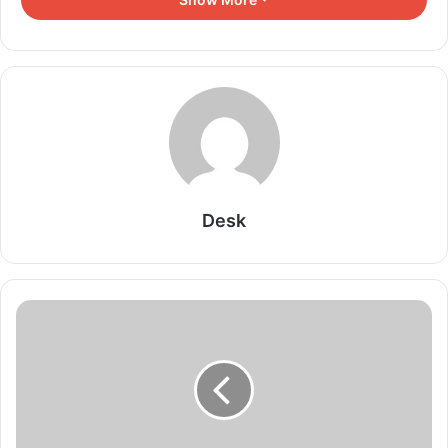
अतिथि गृह का किया भूमिपूजन
August 8, 2026
CM डॉ. मोहन यादव ने महाकालेश्वर की शयन आरती में लिया
आशीर्वाद, भक्तिभाव में डूबा उज्जैन
August 8, 2026
CM डॉ. यादव बोले- हाथकरघा से संरक्षित होगी पारंपरिक
कला, महिलाओं को मिलेंगे रोजगार के नए अवसर
Desk
August 8, 2026
Land Pooling Policy: विकास परियोजनाओं की राह
होगी आसान, जमीन देने वालों को लौटेगी 50% विकसित भूमि
August 8, 2026
उज्जैन में 15 नहीं, 11 अगस्त को मनाया जाएगा स्वतंत्रता
दिवस! जानिए तिथि और 1947 की अनोखी परंपरा
August 8, 2026