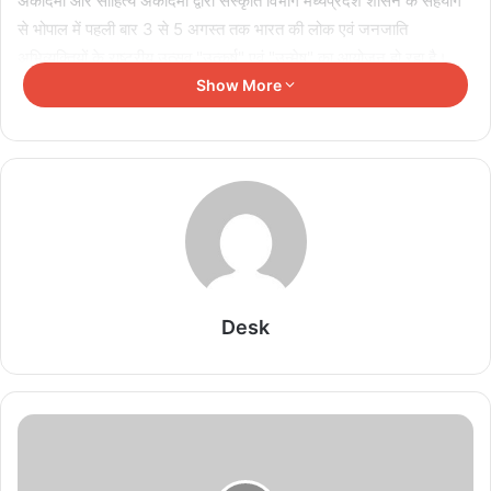
अकादमी और साहित्य अकादमी द्वारा संस्कृति विभाग मध्यप्रदेश शासन के सहयोग
से भोपाल में पहली बार 3 से 5 अगस्त तक भारत की लोक एवं जनजाति
अभिव्यक्तियों के राष्ट्रीय उत्सव "उत्कर्ष" एवं "उन्मेष" का आयोजन हो रहा है।
Show More
Related Articles
CJI सूर्यकांत और CM डॉ. यादव ने उज्जैन में न्यायाधीश
अतिथि गृह का किया भूमिपूजन
August 8, 2026
CM डॉ. मोहन यादव ने महाकालेश्वर की शयन आरती में लिया
आशीर्वाद, भक्तिभाव में डूबा उज्जैन
Desk
August 8, 2026
CM डॉ. यादव बोले- हाथकरघा से संरक्षित होगी पारंपरिक
कला, महिलाओं को मिलेंगे रोजगार के नए अवसर
August 8, 2026