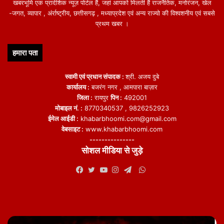
खबरभूमि एक प्रादेशिक न्यूज़ पोर्टल हैं, जहां आपको मिलती हैं राजनैतिक, मनोरंजन, खेल
-जगत, व्यापार , अंर्राष्ट्रीय, छत्तीसगढ़ , मध्याप्रदेश एवं अन्य राज्यो की विश्वशनीय एवं सबसे
प्रथम खबर ।
हमारा पता
स्वामी एवं प्रधान संपादक :
श्री. अजय दुबे
कार्यालय :
बजरंग नगर , आमपारा बाज़ार
जिला :
रायपुर
पिन :
492001
मोबाइल नं. :
8770340537 , 9826252923
ईमेल आईडी :
khabarbhoomi.com@gmail.com
वेबसाइट :
www.khabarbhoomi.com
---------------
सोशल मीडिया से जुड़े
WhatsApp
Facebook
Twitter
YouTube
Instagram
Telegram