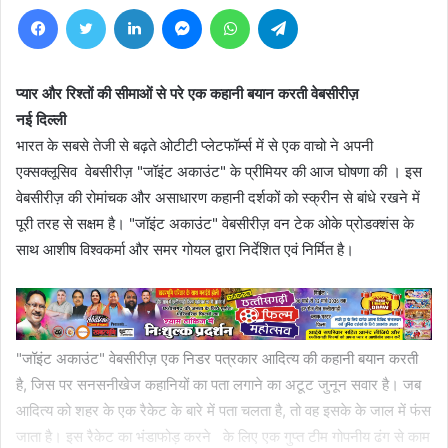
Facebook
Twitter
LinkedIn
Messenger
WhatsApp
Telegram
प्यार और रिश्तों की सीमाओं से परे एक कहानी बयान करती वेबसीरीज़
नई दिल्ली
भारत के सबसे तेजी से बढ़ते ओटीटी प्लेटफॉर्म्स में से एक वाचो ने अपनी
एक्सक्लूसिव वेबसीरीज़ "जॉइंट अकाउंट" के प्रीमियर की आज घोषणा की । इस
वेबसीरीज़ की रोमांचक और असाधारण कहानी दर्शकों को स्क्रीन से बांधे रखने में
पूरी तरह से सक्षम है। "जॉइंट अकाउंट" वेबसीरीज़ वन टेक ओके प्रोडक्शंस के
साथ आशीष विश्वकर्मा और समर गोयल द्वारा निर्देशित एवं निर्मित है।
"जॉइंट अकाउंट" वेबसीरीज़ एक निडर पत्रकार आदित्य की कहानी बयान करती
है, जिस पर सनसनीखेज कहानियों का पता लगाने का अटूट जुनून सवार है। जब
आदित्य को शहर के एक रैकेट के बारे में पता चलता है, तो वह इसके के जाल में फंस
जाता है। इस रैकेट का भंडाफोड़ करने के लिए एक गुप्त टीम गोपनीय ढंग से काम