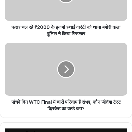
सीएम ने की तारीफ
August 8, 2026
लोकेश कनगराज की ‘DC’ में एक्शन, रोमांस और बदले का खूनी
फरार चल रहे ₹2000 के इनामी स्थाई वारंटी को थाना बमोरी कला
खेल देखने को मिलेगा
पुलिस ने किया गिरफ्तार
August 8, 2026
‘रामायणम्’ की भारत से पहले विदेशों में होगी रिलीज, जानें नमित
मल्होत्रा ने क्यों लिया फैसला
August 8, 2026
टॉप एक्टर पर प्राइवेट डिटेक्टिव का बड़ा दावा, शादी और रिश्ते
को लेकर खुलासा
August 7, 2026
पांचवें दिन WTC Final में चारों परिणाम हैं संभव, कौन जीतेगा टेस्ट
क्रिकेट का वर्ल्ड कप?
₹370 बिरयानी विवाद के बाद कॉमेडियन प्रणीत मोरे की
वापसी
August 7, 2026