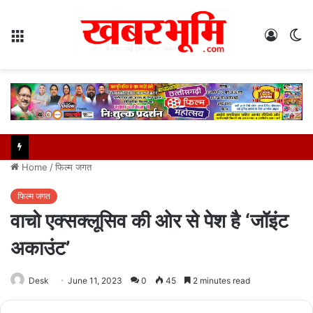
Menu
Log
S
In
sk
Home
/
फिल्म जगत
फिल्म जगत
वाचो एक्सक्लूसिव की ओर से पेश है ‘जॉइंट
अकाउंट’
Desk
June 11, 2023
0
45
2 minutes read