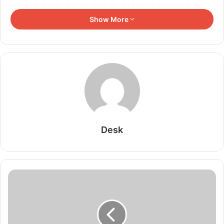
करती है और शहर के भीतर चल रहे इस निंदनीय रैकेट को खत्म करने के लिए
Show More
सावधानी से काम करती है। जैसे-जैसे पत्रकार आदित्य अपनी जांच में आगे बढ़ता
जाता है, तो इस वेबसीरीज़ की कहानी दर्शकों को ड्रामा, रहस्य और भावनात्मक
गहराई के सम्मोहक मिश्रण के मध्य ले जाती है। यह वेब सीरीज प्यार, अंतरंगता
और रिश्तों की सीमाओं के बारे में सवाल उठाते हुए दर्शकों को बांधे रखने में पूरी तरह
से सक्षम है।
वेबसीरीज़ में प्रतिभाशाली स्टार-कास्ट है, जो जटिल पात्रों में भी जान फूंक देती
है। इस सीरीज में दयाशंकर पांडे, राहुल सुधीर, हार्दिका जोशी, कृतिका कंसारा,
प्रीतम प्यारे, प्राची सुरना, अनमोल शर्मा, सिम्मी दीक्षित, मानिनी दुर्गे, नितेश
Desk
वशिनाथ, शिव कुमार, रुचि कौशल, सुनील शाक्य, माया और सीमा सिंह जैसे
कलाकार हैं। उन सबके शानदार अभिनय और बढ़िया आपसी तालमेल की बदौलत
इस शो को देखने का बेहद दिलचस्प अनुभव प्राप्त होता है।
Related Articles
असम बाढ़ पीड़ितों की मदद को समय रैना ने दिए 10 लाख,