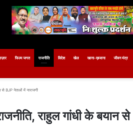
बाज़ार
फिल्म जगत
राजनीति
विदेश
खेल
खाना-ख़जाना
जीवन मंत्र
ान से BJP नेताओं में नाराजगी
 राजनीति, राहुल गांधी के बयान स