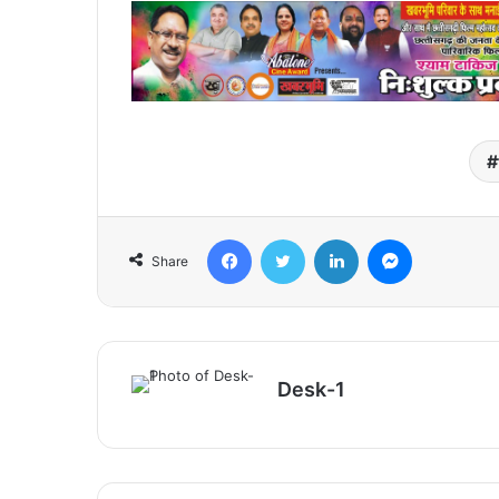
Facebook
Twitter
LinkedIn
Messenger
Share
Desk-1