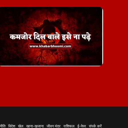
नीति
विदेश
खेल
खाना-ख़जाना
जीवन मंत्र
राशिफल
ई-पेपर
संपर्क करें