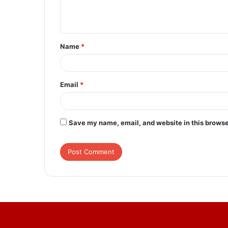
e
n
t
Name
*
*
Email
*
Save my name, email, and website in this browse