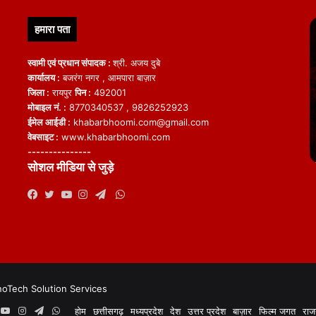
हमारा पता
स्वामी एवं प्रधान संपादक :
श्री. अजय दुबे
कार्यालय :
बजरंग नगर , आमपारा बाज़ार
जिला :
रायपुर
पिन :
492001
मोबाइल नं. :
8770340537 , 9826252923
ईमेल आईडी :
khabarbhoomi.com@gmail.com
वेबसाइट :
www.khabarbhoomi.com
---------------
सोशल मीडिया से जुड़े
WhatsApp
Facebook
Twitter
YouTube
Instagram
Telegram
noTech Solution Services
book
witter
YouTube
Instagram
Telegram
WhatsApp
होम
छत्तीसगढ़
मध्यप्रदेश
देश
उत्तर प्रदेश
बाज़ार
फिल्म जगत
राज