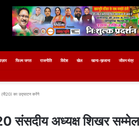
बाज़ार
फिल्म जगत
राजनीति
विदेश
खेल
खाना-ख़जाना
जीवन मंत्र
 (पी20) का उद्घाटन करेंगे
ी20 संसदीय अध्यक्ष शिखर सम्म