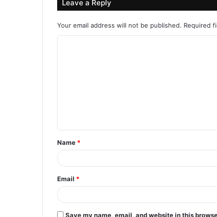
Leave a Reply
Your email address will not be published.
Required f
C
o
m
m
e
n
t
Name
*
*
Email
*
Save my name, email, and website in this browse