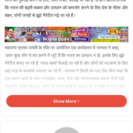
कि भारत की बढ़ती ताकत और उत्थान को कमजोर करने के लिए देश के भीतर और
बाहर, दोनों जगहों से झूठे नैरेटिव गढ़े जा रहे हैं।
महाराणा प्रताप जयंती के मौके पर आयोजित एक कार्यक्रम में भागवत ने कहा,
'आज कुछ लोग ये तय करने में जुटे हैं कि भारत का उत्थान न हो. इसके लिए झूठे
नैरेटिव बनाए जा रहे हैं, गलत खबरें फैलाई जा रही हैं और लोगों को भटकाने के लिए
कई तरह के हथकंडे अपनाए जा रहे हैं। भागवत ने किसी का नाम लिए बिना कहा कि
ऐसा करने वालों के पास जनसंख्या, सत्ता, पैसा और संगठनात्मक क्षमता जैसी बड़ी
ताकतें हैं. इसके बावजूद, लोगों को अपने मूल्यों के आधार पर मजबूती से खड़े रहना
होगा।
Show More
आरएसएस प्रमुख ने जोर देकर कहा कि भारत का आगे बढ़ना सिर्फ उसके अपने
लिए नहीं, बल्कि पूरी दुनिया के कल्याण के लिए जरूरी है. उन्होंने कहा, 'दुनिया के
लिए भी एक मजबूत भारत का होना बेहद जरूरी है।