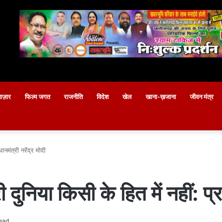
बाज़ार
फिल्म जगत
राजनीति
विदेश
खेल
खाना-ख़जाना
जीवन मंत्र
ानमंत्री नरेंद्र मोदी
ुनिया किसी के हित में नहीं: प्रध
ead