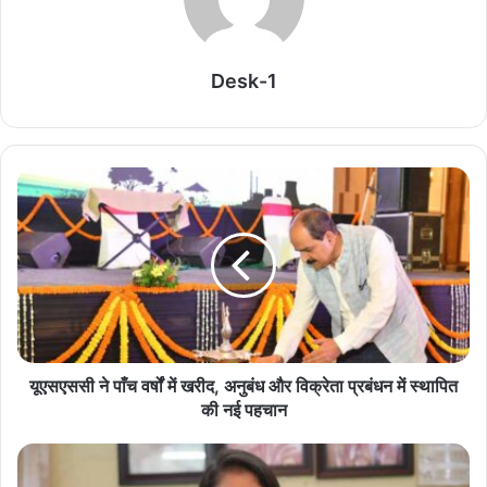
परीक्षा सिस्टम में सुधार की तैयारी, सीएम सम्राट चौधरी ने
कमेटी बनाने का किया ऐलान
August 9, 2026
Desk-1
स्मार्ट मीटर से पकड़ी जा रही बिजली चोरी, बिहार में 10 अरब
डाटा प्वाइंट्स जमा
August 9, 2026
JPSC-JSSC परीक्षा रद्द और CBI जांच की मांग, आंदोलन
के 16वें दिन सरकार से फिर बातचीत
August 9, 2026
मोरहाबादी मैदान में आज से आदिवासी महोत्सव, 32 जनजातियों
की दिखेगी गौरवशाली संस्कृति
यूएसएससी ने पाँच वर्षों में खरीद, अनुबंध और विक्रेता प्रबंधन में स्थापित
August 9, 2026
की नई पहचान
बिहार को मिला पहला फिश ब्रूड बैंक, 10.92 करोड़ से तैयार
हुआ प्रोजेक्ट