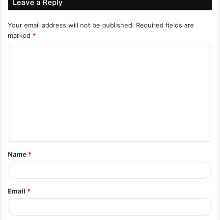
Leave a Reply
Your email address will not be published.
Required fields are
marked
*
C
o
m
m
e
n
t
Name
*
*
Email
*