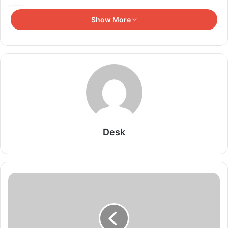
चाहेगा।
Show More
Related Articles
अमृता खानविलकर ने तलाक की खबरों को बताया बेबुनियाद,
पति संग जारी किया बयान
August 10, 2026
लकी अली के इमोशनल वीडियो से मची हलचल, बोले- एक दिन
मुझे जाना तो पड़ेगा ही
Desk
August 10, 2026
मृणाल ठाकुर और यशस्वी जायसवाल के रिश्ते की चर्चा तेज,
एक्ट्रेस ने अब कही ये बात
August 9, 2026
असम बाढ़ पीड़ितों की मदद को समय रैना ने दिए 10 लाख,
सीएम ने की तारीफ