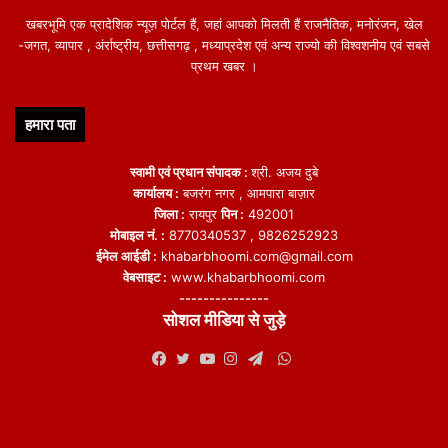
खबरभूमि एक प्रादेशिक न्यूज़ पोर्टल हैं, जहां आपको मिलती हैं राजनैतिक, मनोरंजन, खेल
-जगत, व्यापार , अंर्राष्ट्रीय, छत्तीसगढ़ , मध्याप्रदेश एवं अन्य राज्यो की विश्वशनीय एवं सबसे
प्रथम खबर ।
हमारा पता
स्वामी एवं प्रधान संपादक :
श्री. अजय दुबे
कार्यालय :
बजरंग नगर , आमपारा बाज़ार
जिला :
रायपुर
पिन :
492001
मोबाइल नं. :
8770340537 , 9826252923
ईमेल आईडी :
khabarbhoomi.com@gmail.com
वेबसाइट :
www.khabarbhoomi.com
---------------
सोशल मीडिया से जुड़े
WhatsApp
Facebook
Twitter
YouTube
Instagram
Telegram