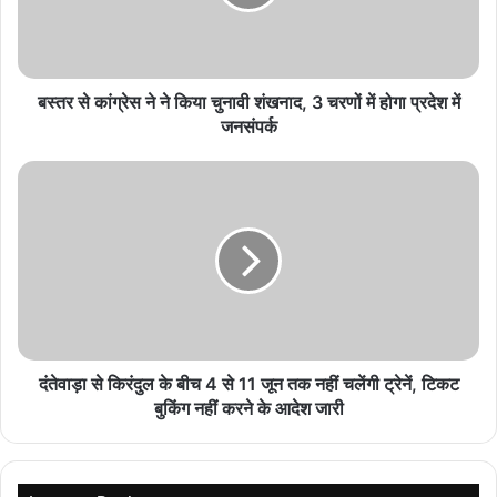
August 8, 2026
लोकेश कनगराज की ‘DC’ में एक्शन, रोमांस और बदले का खूनी
खेल देखने को मिलेगा
बस्तर से कांग्रेस ने ने किया चुनावी शंखनाद, 3 चरणों में होगा प्रदेश में
जनसंपर्क
August 8, 2026
‘रामायणम्’ की भारत से पहले विदेशों में होगी रिलीज, जानें नमित
मल्होत्रा ने क्यों लिया फैसला
August 8, 2026
दंतेवाड़ा से किरंदुल के बीच 4 से 11 जून तक नहीं चलेंगी ट्रेनें, टिकट
बुकिंग नहीं करने के आदेश जारी