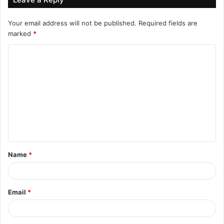
Your email address will not be published.
Required fields are
marked
*
top-news
C
o
m
m
e
n
t
Name
*
*
Email
*