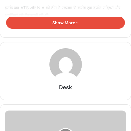
इसके बाद ATS और NIA की टीम ने रतलाम से करीब एक दर्जन संदिग्धों और
आतंकियों की गिरफ्तारी की थी।
Show More
Related Articles
दुर्लभ पैंगोलिन तस्करी मामले में आरोपी की जमानत याचिका
खारिज
August 7, 2026
बंदियों की समय पूर्व रिहाई दूसरे बंदियों को भी अच्छे आचरण के
लिए करेगी प्रोत्साहित : मुख्यमंत्री डॉ. यादव
Desk
August 7, 2026
7 राज्यों के पुलिस प्रमुखों ने साइबर अपराध, नार्को नेटवर्क,
संगठित अपराध एवं सिंहस्थ-2028 की सुरक्षा व्यवस्था पर
बनाई संयुक्त रणनीति
August 7, 2026