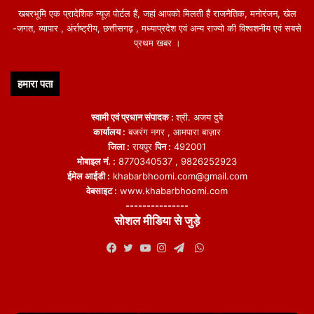
खबरभूमि एक प्रादेशिक न्यूज़ पोर्टल हैं, जहां आपको मिलती हैं राजनैतिक, मनोरंजन, खेल
-जगत, व्यापार , अंर्राष्ट्रीय, छत्तीसगढ़ , मध्याप्रदेश एवं अन्य राज्यो की विश्वशनीय एवं सबसे
प्रथम खबर ।
हमारा पता
स्वामी एवं प्रधान संपादक :
श्री. अजय दुबे
कार्यालय :
बजरंग नगर , आमपारा बाज़ार
जिला :
रायपुर
पिन :
492001
मोबाइल नं. :
8770340537 , 9826252923
ईमेल आईडी :
khabarbhoomi.com@gmail.com
वेबसाइट :
www.khabarbhoomi.com
---------------
सोशल मीडिया से जुड़े
WhatsApp
Facebook
Twitter
YouTube
Instagram
Telegram