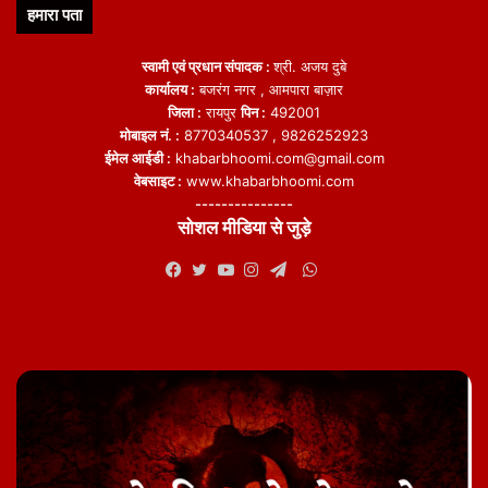
हमारा पता
featured
स्वामी एवं प्रधान संपादक :
श्री. अजय दुबे
कार्यालय :
बजरंग नगर , आमपारा बाज़ार
जिला :
रायपुर
पिन :
492001
मोबाइल नं. :
8770340537 , 9826252923
ईमेल आईडी :
khabarbhoomi.com@gmail.com
वेबसाइट :
www.khabarbhoomi.com
---------------
सोशल मीडिया से जुड़े
WhatsApp
Facebook
Twitter
YouTube
Instagram
Telegram