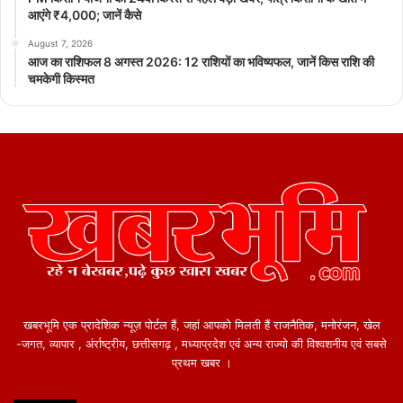
यह नियम कब लागू होगा?
आएंगे ₹4,000; जानें कैसे
August 7, 2026
1 जनवरी 2027 से पूरे देश में लागू.
आज का राशिफल 8 अगस्त 2026: 12 राशियों का भविष्यफल, जानें किस राशि की
चमकेगी किस्मत
पुराने स्टॉक बेचने के लिए कंपनियों को 6 महीने का समय मिल है. ऐसा इसलिए
क्योंकि खुली बोतल से ओवरडोज या गलत डोज का खतरा साथ ही मिलावट या
खराब होने की संभावना रहती थी।
इससे क्या होगा फायदा?
ओवरडोज का खतरा कम होगा
बच्चों और बुजुर्गों की सुरक्षा बढ़ेगी
दवा की क्वालिटी बनी रहेगी
मिलावट और खराब दवा का जोखिम घटेगा
खबरभूमि एक प्रादेशिक न्यूज़ पोर्टल हैं, जहां आपको मिलती हैं राजनैतिक, मनोरंजन, खेल
-जगत, व्यापार , अंर्राष्ट्रीय, छत्तीसगढ़ , मध्याप्रदेश एवं अन्य राज्यो की विश्वशनीय एवं सबसे
प्रथम खबर ।