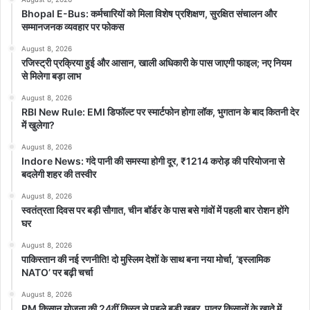
Bhopal E-Bus: कर्मचारियों को मिला विशेष प्रशिक्षण, सुरक्षित संचालन और
सम्मानजनक व्यवहार पर फोकस
इन सभी समस्याओं को देखते हुए सरकार ने सख्ती बढ़ाई है.
मेडिकल स्टोर के लिए भी सख्त नियम
August 8, 2026
रजिस्ट्री प्रक्रिया हुई और आसान, खाली अधिकारी के पास जाएगी फाइल; नए नियम
से मिलेगा बड़ा लाभ
नए नियम लागू होने के बाद अब मेडिकल स्टोर्स को भी निर्देश दिए गए हैं कि
August 8, 2026
RBI New Rule: EMI डिफॉल्ट पर स्मार्टफोन होगा लॉक, भुगतान के बाद कितनी देर
बिना डॉक्टर पर्ची के सिरप न बेचें
में खुलेगा?
नियम तोड़ने पर कार्रवाई हो सकती है
August 8, 2026
Indore News: गंदे पानी की समस्या होगी दूर, ₹1214 करोड़ की परियोजना से
छोटे पैक में ही मिलेगी दवा
बदलेगी शहर की तस्वीर
August 8, 2026
सरकार ने एक और बड़ा बदलाव किया है, अब सभी सिरप और लिक्विड दवाएं
स्वतंत्रता दिवस पर बड़ी सौगात, चीन बॉर्डर के पास बसे गांवों में पहली बार रोशन होंगे
घर
सिंगल-यूनिट पैक में ही बेची जाएंगी.
August 8, 2026
पाकिस्तान की नई रणनीति! दो मुस्लिम देशों के साथ बना नया मोर्चा, ‘इस्लामिक
5 ml, 10 ml जैसी छोटी पैकिंग
NATO’ पर बढ़ी चर्चा
एक बार की डोज वाला पैक
August 8, 2026
PM किसान योजना की 24वीं किस्त से पहले बड़ी खबर, पात्र किसानों के खाते में