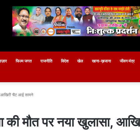
बाज़ार
फिल्म जगत
राजनीति
विदेश
खेल
खाना-ख़जाना
जीवन मंत्र
ा, आखिरी चैट आई सामने
िशा की मौत पर नया खुलासा, आख