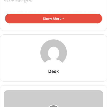
मीटर के करीब पहुंच गए।
भारतीय एथलेटिक्स महासंघ (एएफआई) द्वारा बुधवार को आयोजित एक सम्मान
समारोह के दौरान, जिसमें केंद्रीय खेल मंत्री अनुराग ठाकुर भी शामिल हुए, नीरज
Show More
ने 90 मीटर चुनौती के बारे में बात की, उन्होंने कहा, जहां तक 90 मीटर का सवाल
है तो मुझे अपने प्रशिक्षण पर भरोसा है और मैं इसे जल्द ही पूरा करने में सक्षम
होऊंगा। सभी मीडियाकर्मियों को बधाई क्योंकि आप एक बार फिर से प्रश्न पूछ
सकते हैं। लेकिन मैं इसे करने में सक्षम होऊंगा और मुझे उम्मीद है कि जेना और मैं
इसे एक साथ करेंगे।
Related Articles
Desk
Cricketer Marriage: पंजाबी एक्ट्रेस ने क्रिकेटर संग
रचाया ब्याह, अर्शदीप सिंह बने खास मेहमान, तस्वीरें वायरल
August 8, 2026
ODI World Cup 2027: अफगानिस्तान की जगह पक्की,
2 बार की चैम्पियन वेस्टइंडीज फिर क्वालिफायर खेलने की