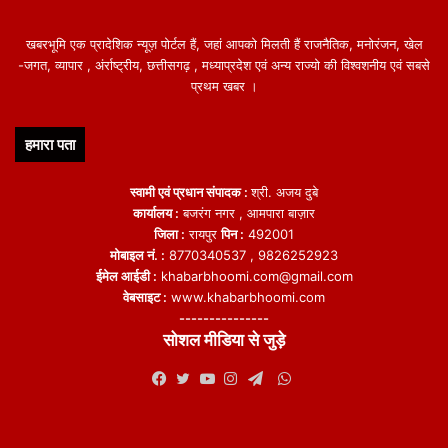
खबरभूमि एक प्रादेशिक न्यूज़ पोर्टल हैं, जहां आपको मिलती हैं राजनैतिक, मनोरंजन, खेल
-जगत, व्यापार , अंर्राष्ट्रीय, छत्तीसगढ़ , मध्याप्रदेश एवं अन्य राज्यो की विश्वशनीय एवं सबसे
प्रथम खबर ।
हमारा पता
स्वामी एवं प्रधान संपादक :
श्री. अजय दुबे
कार्यालय :
बजरंग नगर , आमपारा बाज़ार
जिला :
रायपुर
पिन :
492001
मोबाइल नं. :
8770340537 , 9826252923
ईमेल आईडी :
khabarbhoomi.com@gmail.com
वेबसाइट :
www.khabarbhoomi.com
---------------
सोशल मीडिया से जुड़े
WhatsApp
Facebook
Twitter
YouTube
Instagram
Telegram