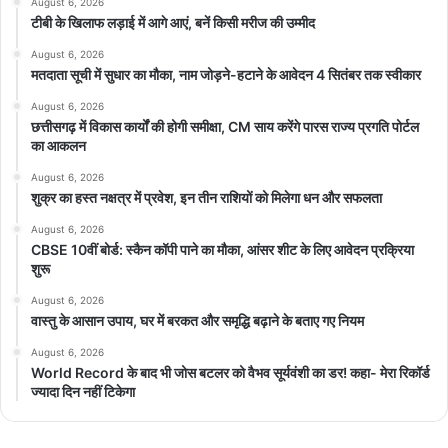
August 6, 2026
तीरंदाजी तथा स्क्वैश जैसी खेल सुविधाएँ शामिल होंगी।
टीबी के खिलाफ लड़ाई में आगे आएं, बनें किसी मरीज की उम्मीद
August 6, 2026
सेमीकंडक्टर, इलेक्ट्रॉनिक्स और आईटी का उभरता हब
मतदाता सूची में सुधार का मौका, नाम जोड़ने-हटाने के आवेदन 4 सितंबर तक स्वीकार
August 6, 2026
नवा रायपुर में राज्य का पहला SEZ आधारित एआई डेटा सेंटर पार्क स्थापित किया
छत्तीसगढ़ में विकास कार्यों की होगी समीक्षा, CM साय करेंगे पारस राज्य प्रगति पोर्टल
जा रहा है, जिसमें लगभग 4,000 करोड़ रुपये का निजी निवेश अपेक्षित है।
का आकलन
August 6, 2026
यहाँ भारत का पहला GaN तकनीक आधारित सेमीकंडक्टर प्लांट स्थापित करने के
शुक्र का हस्त नक्षत्र में प्रवेश, इन तीन राशियों को मिलेगा धन और सफलता
लिए भी भूमि आवंटित की गई है। इसके साथ ही इलेक्ट्रॉनिक कॉमन फैसिलिटी
August 6, 2026
सेंटर (CFC) हेतु भारत सरकार से स्वीकृति प्राप्त हुई है, जहाँ PCB
CBSE 10वीं बोर्ड: स्कैन कॉपी पाने का मौका, आंसर शीट के लिए आवेदन प्रक्रिया
प्रोटोटाइपिंग, 3D प्रिंटिंग और EMC टेस्टिंग जैसी आधुनिक सुविधाएँ उपलब्ध
शुरू
होंगी।
August 6, 2026
वास्तु के आसान उपाय, घर में बरकत और समृद्धि बढ़ाने के बताए गए नियम
सीबीडी क्षेत्र में प्लग-एंड-प्ले मॉडल पर आईटी कंपनियों को सुसज्जित कार्यालय
August 6, 2026
स्थान उपलब्ध कराए गए हैं। वर्तमान में लगभग 1,000 युवा कार्यरत हैं और
World Record के बाद भी जोस बटलर को वैभव सूर्यवंशी का डर! कहा- मेरा रिकॉर्ड
ज्यादा दिन नहीं टिकेगा
2,000 अतिरिक्त रोजगार सृजन की संभावना है।