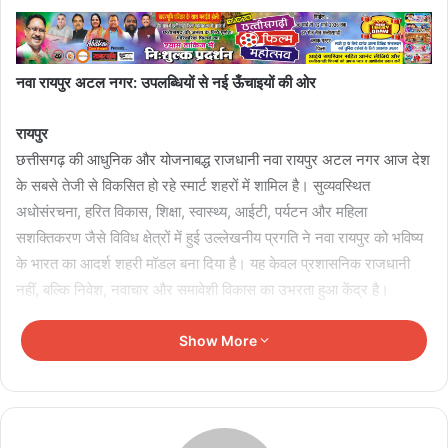
नवा रायपुर अटल नगर: उपलब्धियों से नई ऊँचाइयों की ओर
रायपुर
छत्तीसगढ़ की आधुनिक और योजनाबद्ध राजधानी नवा रायपुर अटल नगर आज देश
के सबसे तेजी से विकसित हो रहे स्मार्ट शहरों में शामिल है। सुव्यवस्थित
अधोसंरचना, हरित विकास, शिक्षा, स्वास्थ्य, आईटी, पर्यटन और महिला
सशक्तिकरण जैसे विविध क्षेत्रों में हुई उल्लेखनीय प्रगति ने नवा रायपुर को भविष्य
के भारत का आदर्श शहरी मॉडल बना दिया है। यह केवल प्रशासनिक राजधानी
नहीं, बल्कि निवेश, नवाचार और समावेशी विकास का उभरता हुआ केंद्र है।
Show More
Related Articles
बीमारी रोकने की ताक़त आपके पास, संदिग्ध मामलों की सूचना
सीधे सरकार तक पहुंचाएं