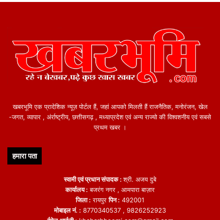
सतत विकास और हरित पहल
“पीपल फॉर पीपल” अभियान के अंतर्गत 1 लाख से अधिक पौधे लगाए गए हैं, जिससे
शहर के 26 प्रतिशत हरित क्षेत्र को संरक्षित और विस्तारित करने में मदद मिली
है।
बायोस्वेल्स, रिचार्ज सिस्टम और हरित कॉरिडोर जैसे उपाय नवा रायपुर को
पर्यावरण-अनुकूल और जल-संवेदनशील शहर के रूप में स्थापित कर रहे हैं।
खबरभूमि एक प्रादेशिक न्यूज़ पोर्टल हैं, जहां आपको मिलती हैं राजनैतिक, मनोरंजन, खेल
प्राधिकरण की आगामी कार्ययोजना
-जगत, व्यापार , अंर्राष्ट्रीय, छत्तीसगढ़ , मध्याप्रदेश एवं अन्य राज्यो की विश्वशनीय एवं सबसे
प्रथम खबर ।
नवा रायपुर अटल नगर विकास प्राधिकरण आने वाले वर्षों में शहर को और अधिक
आधुनिक एवं निवेश-आकर्षक बनाने हेतु कई महत्वाकांक्षी परियोजनाओं पर कार्य कर
हमारा पता
रहा है:
स्वामी एवं प्रधान संपादक :
श्री. अजय दुबे
सेरीखेड़ी और मंदिरहसौद क्षेत्र में लगभग 1,100 एकड़ पर 800 करोड़ रुपये की
कार्यालय :
बजरंग नगर , आमपारा बाज़ार
जिला :
रायपुर
पिन :
492001
लागत से अधोसंरचना विकास।
मोबाइल नं. :
8770340537 , 9826252923