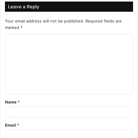
Leave a Reply
Your email address will not be published.
Required fields are
marked
*
C
o
m
m
e
n
t
Name
*
*
Email
*