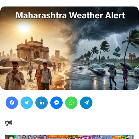
Facebook
Twitter
LinkedIn
Messenger
WhatsApp
Telegram
मुंबई