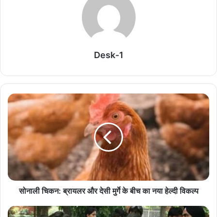
Related Articles
पेट्रोल के बाद अब CNG-PNG में बायोगैस ब्लेंडिंग की
तैयारी, ₹20,000 करोड़ की GOBAR-Dhan स्कीम पर
बड़ा फैसला जल्द
Desk-1
August 7, 2026
प्रधानमंत्री मोदी के विदेशी दौरों का खर्च आया सामने, संसद में
सरकार ने किया खुलासा
August 7, 2026
केंद्रीय कर्मचारियों की बल्ले-बल्ले! DA में 3% बढ़ोतरी तय,
8वें वेतन आयोग से पहले बड़ी राहत
August 7, 2026
कॉकरोच जनता पार्टी के अभिजीत दीपके ने छेड़ी नई मुहिम,
सोनाली चिकन: ब्रायलर और देसी मुर्गे के बीच का नया हेल्दी विकल्प
NEET के बाद देशव्यापी आंदोलन का ऐलान
August 7, 2026