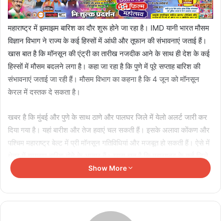
महाराष्ट्र में झमाझम बारिश का दौर शुरू होने जा रहा है। IMD यानी भारत मौसम
विज्ञान विभाग ने राज्य के कई हिस्सों में आंधी और तूफान की संभावनाएं जताई हैं।
खास बात है कि मॉनसून की एंट्री का तारीख नजदीक आने के साथ ही देश के कई
हिस्सों में मौसम बदलने लगा है। कहा जा रहा है कि पुणे में पूरे सप्ताह बारिश की
संभावनाएं जताई जा रही हैं। मौसम विभाग का कहना है कि 4 जून को मॉनसून
केरल में दस्तक दे सकता है।
खबर है कि मुंबई और पुणे के साथ ठाणे और पालघर जिले में येलो अलर्ट जारी कर
दिया गया है। यहां बारीश और तेज हवाएं चल सकती हैं। इसके अलावा कोंकण और
पश्चिम महाराष्ट्र बेल्ट में प्री मॉनसून गतिविधियां और मजबूत हो सकती हैं। ऐसे में
क्षेत्र में झमाझम बारिश होने के आसार हैं। खास बात है कि महाराष्ट्र के कई जिले
लंबे समय से उमस और गर्मी का सामना कर रहे थे। ऐसे में बारिश तापमान राहत दे
Show More
सकती है।
4 जून तक मुंबई में बारिश