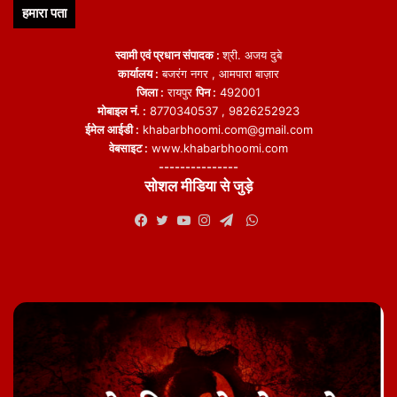
हमारा पता
स्वामी एवं प्रधान संपादक :
श्री. अजय दुबे
कार्यालय :
बजरंग नगर , आमपारा बाज़ार
जिला :
रायपुर
पिन :
492001
मोबाइल नं. :
8770340537 , 9826252923
ईमेल आईडी :
khabarbhoomi.com@gmail.com
वेबसाइट :
www.khabarbhoomi.com
---------------
सोशल मीडिया से जुड़े
WhatsApp
Facebook
Twitter
YouTube
Instagram
Telegram