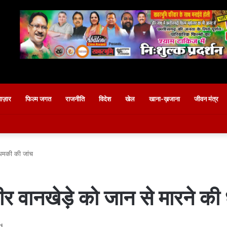
बाज़ार
फिल्म जगत
राजनीति
विदेश
खेल
खाना-ख़जाना
जीवन मंत्र
ी धमकी की जांच
मीर वानखेड़े को जान से मारने क
d