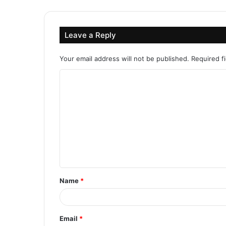
Leave a Reply
Your email address will not be published.
Required f
C
o
m
m
e
n
t
Name
*
*
Email
*