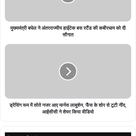
इमिलिया पंचायत जांच पर उठे सवाल: शिकायतकर्ता को
दरकिनार कर तैयार हुई रिपोर्ट?
August 8, 2026
मुख्यमंत्री बघेल ने अंतरराज्यीय हाईटेक बस स्टैंड की कबीरधाम को दी
सौगात
Indian Railways Alert: अजमेर मंडल में दोहरीकरण के
चलते 12 ट्रेनें रद्द, यात्रा से पहले जरूर देख लें पूरी लिस्ट
August 8, 2026
अधिकारी, कर्मचारियों के प्रयास सराहनीय हैं। प्रदेश की सवा करोड़ महिलाओं को
प्रतिमाह लाभान्वित करने की यह पहल अन्य राज्यों के लिए भी एक दृष्टांत है।
योजना की घोषणा, औपचारिक शुभारंभ, योजना के लिए पात्र बहनों को विभिन्न
माध्यमों से जानकारियाँ देने से लेकर टीम मध्यप्रदेश के प्रयासों से प्रेरक वातावरण
ड्रेसिंग रूम में सोते नजर आए मार्नस लाबुशेन, फैंस के शोर से टूटी नींद,
का निर्माण और राशि अंतरण तक की समस्त गतिविधियों का दस्तावेजीकरण भी किया
आईसीसी ने शेयर किया वीडियो
जाए।
मुख्यमंत्री चौहान मुख्यमंत्री निवास स्थित समत्व भवन से वीडियो कॉन्फ्रेंस द्वारा