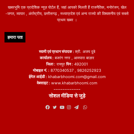
खबरभूमि एक प्रादेशिक न्यूज़ पोर्टल हैं, जहां आपको मिलती हैं राजनैतिक, मनोरंजन, खेल
-जगत, व्यापार , अंर्राष्ट्रीय, छत्तीसगढ़ , मध्याप्रदेश एवं अन्य राज्यो की विश्वशनीय एवं सबसे
प्रथम खबर ।
हमारा पता
स्वामी एवं प्रधान संपादक :
श्री. अजय दुबे
कार्यालय :
बजरंग नगर , आमपारा बाज़ार
जिला :
रायपुर
पिन :
492001
मोबाइल नं. :
8770340537 , 9826252923
ईमेल आईडी :
khabarbhoomi.com@gmail.com
वेबसाइट :
www.khabarbhoomi.com
---------------
सोशल मीडिया से जुड़े
WhatsApp
Facebook
Twitter
YouTube
Instagram
Telegram