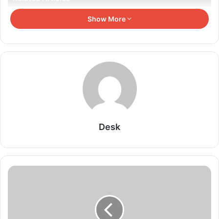
Show More
MP Uniform Scam / Controversy: जबलपुर
हाईकोर्ट ने 350 करोड़ की यूनिफॉर्म खरीदी पर लगाई रोक,
जानिए क्या है पूरा मामला
August 8, 2026
पाली में बस-पिकअप की आमने-सामने भिड़ंत, दो गंभीर घायल
August 8, 2026
Desk
भोपाल में जुटेंगे BRICS देशों के संस्कृति मंत्री: संग्रहालय
और सांस्कृतिक विरासत पर होगी चर्चा, CM मोहन यादव करेंगे
मेजबानी
August 8, 2026
CM डॉ. यादव बोले- युवा पीढ़ी पूरा करेगी PM मोदी के
विकसित भारत-2047 का संकल्प
August 8, 2026