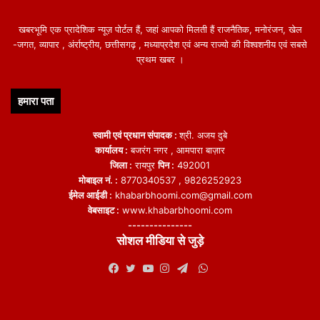
खबरभूमि एक प्रादेशिक न्यूज़ पोर्टल हैं, जहां आपको मिलती हैं राजनैतिक, मनोरंजन, खेल
-जगत, व्यापार , अंर्राष्ट्रीय, छत्तीसगढ़ , मध्याप्रदेश एवं अन्य राज्यो की विश्वशनीय एवं सबसे
प्रथम खबर ।
हमारा पता
स्वामी एवं प्रधान संपादक :
श्री. अजय दुबे
कार्यालय :
बजरंग नगर , आमपारा बाज़ार
जिला :
रायपुर
पिन :
492001
मोबाइल नं. :
8770340537 , 9826252923
ईमेल आईडी :
khabarbhoomi.com@gmail.com
वेबसाइट :
www.khabarbhoomi.com
---------------
सोशल मीडिया से जुड़े
WhatsApp
Facebook
Twitter
YouTube
Instagram
Telegram