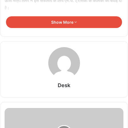
ऊर्जा मंत्री तोमर ने इस सफलता के लिये एम.पी. ट्रांसको के कार्मिकों को बधाई दी
है।
33 के.व्ही. के 18 फीडरों से होती है औद्योगिक क्षेत्र पीथमपुर में विद्युत सप्लाई
Show More
Related Articles
श्रमिकों की हुंकार 17 अगस्त को गूंजेगी देशभर में, भारतीय
मजदूर संघ का राष्ट्रव्यापी आंदोलन
August 10, 2026
सावन सोमवार पर शिवालयों में गूंजा हर-हर महादेव, महाकाल
Desk
का पंचामृत अभिषेक और ओंकारेश्वर का महाशृंगार
August 10, 2026
जबलपुर में संस्कार कांवड़ यात्रा की धूम, एक लाख श्रद्धालुओं
के पहुंचने का अनुमान; CM के आगमन की तैयारी
August 10, 2026