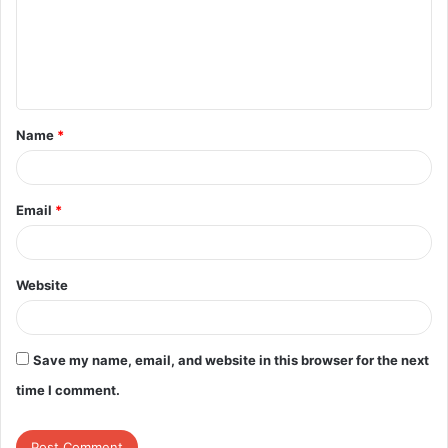
शुरुआती जांच में मामला हादसा माना जा रहा है।
m
e
n
t
Name
*
*
top-news
Email
*
Website
Save my name, email, and website in this browser for the next
time I comment.