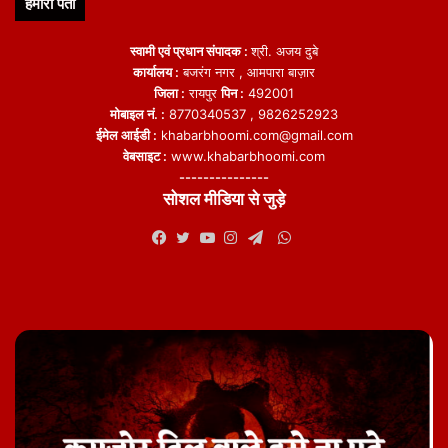
हमारा पता
स्वामी एवं प्रधान संपादक :
श्री. अजय दुबे
कार्यालय :
बजरंग नगर , आमपारा बाज़ार
जिला :
रायपुर
पिन :
492001
मोबाइल नं. :
8770340537 , 9826252923
ईमेल आईडी :
khabarbhoomi.com@gmail.com
वेबसाइट :
www.khabarbhoomi.com
---------------
सोशल मीडिया से जुड़े
WhatsApp
Facebook
Twitter
YouTube
Instagram
Telegram